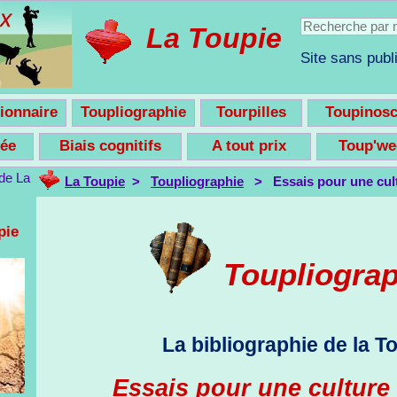
La Toupie
Site sans publi
ionnaire
Toupliographie
Tourpilles
Toupinos
nsée
Biais cognitifs
A tout prix
Toup'w
La Toupie
>
Toupliographie
> Essais pour une cult
pie
Toupliogra
La bibliographie de la T
Essais pour une culture 