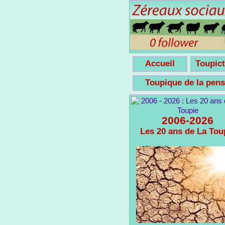
Accueil
Toupict
Toupique de la pe
2006-2026
Les 20 ans de La Tou