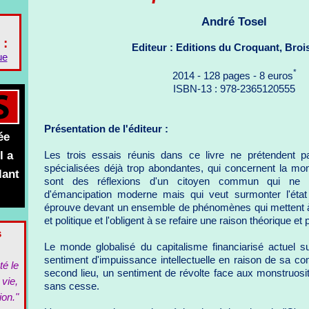
André Tosel
 :
Editeur : Editions du Croquant, Broi
ue
*
2014 - 128 pages - 8 euros
ISBN-13 : 978-2365120555
Présentation de l'éditeur :
ée
l a
Les trois essais réunis dans ce livre ne prétendent 
spécialisées déjà trop abondantes, qui concernent la mond
lant
sont des réflexions d'un citoyen commun qui ne 
d'émancipation moderne mais qui veut surmonter l'état 
éprouve devant un ensemble de phénomènes qui mettent à 
et politique et l'obligent à se refaire une raison théorique et 
s
Le monde globalisé du capitalisme financiarisé actuel s
sentiment d'impuissance intellectuelle en raison de sa co
té le
second lieu, un sentiment de révolte face aux monstruos
 vie,
sans cesse.
ion."