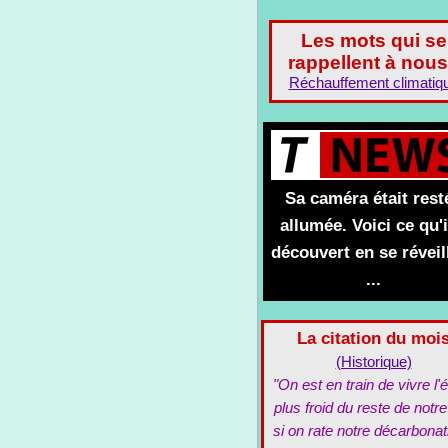
Les mots qui se
rappellent à nous
Réchauffement climatiq
Sa caméra était rest
allumée. Voici ce qu'i
découvert en se réveil
...
La citation du moi
(Historique)
"On est en train de vivre l'é
plus froid du reste de notre
si on rate notre décarbonat