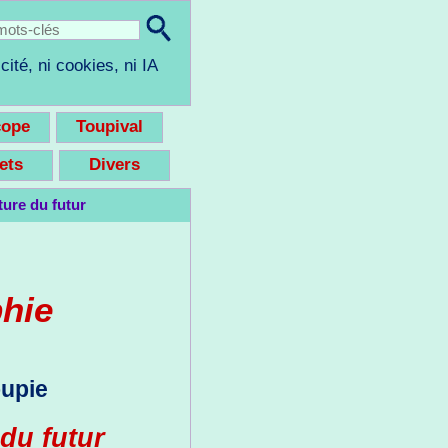
cité, ni cookies, ni IA
cope
Toupival
eets
Divers
ure du futur
phie
oupie
du futur