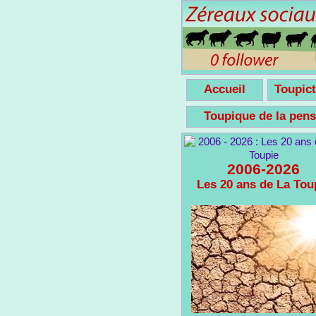
Accueil
Toupict
Toupique de la pe
2006-2026
Les 20 ans de La Tou