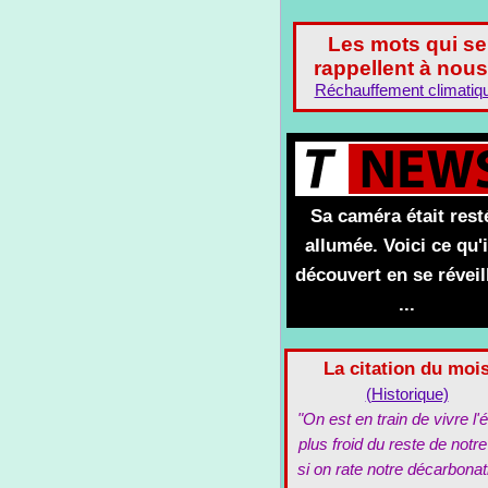
Les mots qui se
rappellent à nous
Réchauffement climatiq
Sa caméra était rest
allumée. Voici ce qu'i
découvert en se réveil
...
La citation du moi
(Historique)
"On est en train de vivre l'é
plus froid du reste de notre
si on rate notre décarbonat