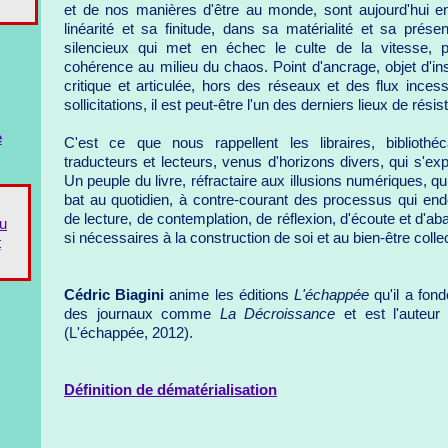
et de nos manières d'être au monde, sont aujourd'hui en
linéarité et sa finitude, dans sa matérialité et sa prés
silencieux qui met en échec le culte de la vitesse, 
cohérence au milieu du chaos. Point d'ancrage, objet d'in
critique et articulée, hors des réseaux et des flux inces
sollicitations, il est peut-être l'un des derniers lieux de rési
e
C'est ce que nous rappellent les libraires, bibliothéca
traducteurs et lecteurs, venus d'horizons divers, qui s'e
Un peuple du livre, réfractaire aux illusions numériques, qu
bat au quotidien, à contre-courant des processus qui e
de lecture, de contemplation, de réflexion, d'écoute et d'a
du
si nécessaires à la construction de soi et au bien-être collec
t
Cédric Biagini
anime les éditions
L'échappée
qu'il a fond
des journaux comme
La Décroissance
et est l'auteu
(L'échappée, 2012).
Définition de dématérialisation