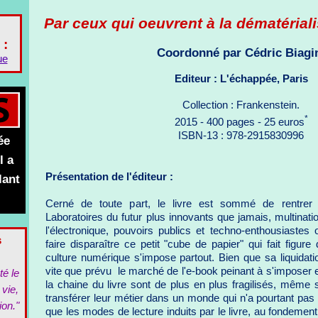
Par ceux qui oeuvrent à la dématéria
 :
Coordonné par Cédric Biagi
ue
Editeur : L'échappée, Paris
Collection : Frankenstein.
*
2015 - 400 pages - 25 euros
ISBN-13 : 978-2915830996
ée
l a
Présentation de l'éditeur :
lant
Cerné de toute part, le livre est sommé de rentrer 
Laboratoires du futur plus innovants que jamais, multinat
l'électronique, pouvoirs publics et techno-enthousiastes
s
faire disparaître ce petit "cube de papier" qui fait figure
culture numérique s'impose partout. Bien que sa liquidat
vite que prévu  le marché de l'e-book peinant à s'imposer 
té le
la chaine du livre sont de plus en plus fragilisés, même s
 vie,
transférer leur métier dans un monde qui n'a pourtant pas 
ion."
que les modes de lecture induits par le livre, au fondeme