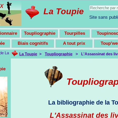
La Toupie
Site sans publi
ionnaire
Toupliographie
Tourpilles
Toupinos
nsée
Biais cognitifs
A tout prix
Toup'w
La Toupie
>
Toupliographie
> L'Assassinat des liv
pie
Toupliogra
La bibliographie de la T
L'Assassinat des li