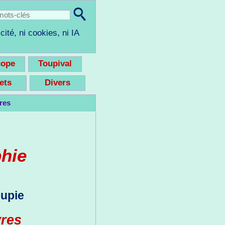
cité, ni cookies, ni IA
cope
Toupival
eets
Divers
res
phie
oupie
vres