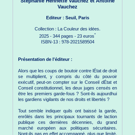
Stéphanie Hennette Vauchez et Antoine
Vauchez
Editeur : Seuil, Paris
Collection : La Couleur des idées.
*
2025 - 344 pages - 23 euros
ISBN-13 : 978-2021589504
Présentation de l'éditeur :
Alors que les coups de boutoir contre lÉtat de droit
se multiplient, y compris du côté du pouvoir
exécutif, peut-on compter sur le Conseil dÉtat et
Conseil constitutionnel, les deux juges censés en
être les premiers garde-fous ? Sont-ils aujourdhui
les gardiens vigilants de nos droits et libertés ?
Tout semble indiquer quils ont baissé la garde,
enrôlés dans les principaux tournants de laction
publique ces dernières décennies, du grand
marché européen aux politiques sécuritaires.
Nont-ils pas en effet accompagné, plus que limité,