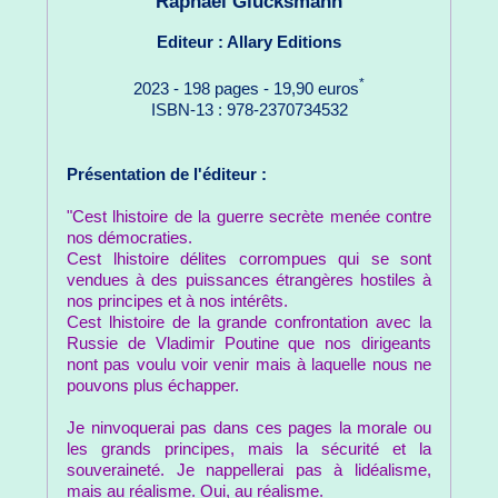
Raphaël Glucksmann
Editeur : Allary Editions
*
2023 - 198 pages - 19,90 euros
ISBN-13 : 978-2370734532
Présentation de l'éditeur :
"Cest lhistoire de la guerre secrète menée contre
nos démocraties.
Cest lhistoire délites corrompues qui se sont
vendues à des puissances étrangères hostiles à
nos principes et à nos intérêts.
Cest lhistoire de la grande confrontation avec la
Russie de Vladimir Poutine que nos dirigeants
nont pas voulu voir venir mais à laquelle nous ne
pouvons plus échapper.
Je ninvoquerai pas dans ces pages la morale ou
les grands principes, mais la sécurité et la
souveraineté. Je nappellerai pas à lidéalisme,
mais au réalisme. Oui, au réalisme.