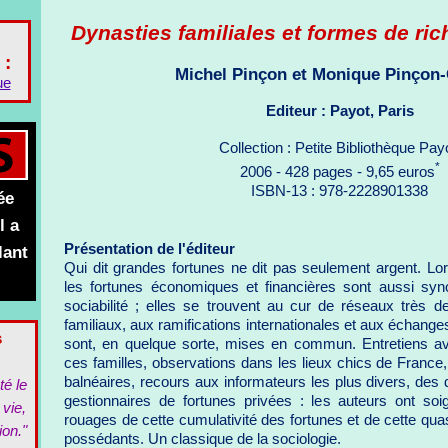
Dynasties familiales et formes de ri
 :
Michel Pinçon et Monique Pinçon-
ue
Editeur : Payot, Paris
Collection : Petite Bibliothèque Pay
*
2006 - 428 pages - 9,65 euros
ISBN-13 : 978-2228901338
ée
l a
Présentation de l'éditeur
lant
Qui dit grandes fortunes ne dit pas seulement argent. Lor
les fortunes économiques et financières sont aussi sy
sociabilité ; elles se trouvent au cur de réseaux très d
familiaux, aux ramifications internationales et aux échanges
s
sont, en quelque sorte, mises en commun. Entretiens a
ces familles, observations dans les lieux chics de France, 
balnéaires, recours aux informateurs les plus divers, des
té le
gestionnaires de fortunes privées : les auteurs ont s
 vie,
rouages de cette cumulativité des fortunes et de cette quas
ion."
possédants. Un classique de la sociologie.