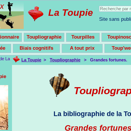
La Toupie
Site sans publi
ionnaire
Toupliographie
Tourpilles
Toupinos
nsée
Biais cognitifs
A tout prix
Toup'w
La Toupie
>
Toupliographie
> Grandes fortunes.
pie
Toupliogra
La bibliographie de la T
Grandes fortunes