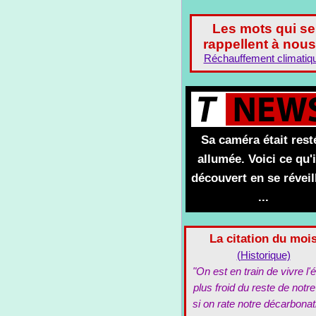
Les mots qui se
rappellent à nous
Réchauffement climatiq
Sa caméra était rest
allumée. Voici ce qu'i
découvert en se réveil
...
La citation du moi
(Historique)
"On est en train de vivre l'é
plus froid du reste de notre
si on rate notre décarbonat