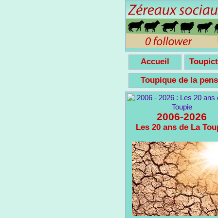
Accueil
Toupict
Toupique de la pe
2006-2026
Les 20 ans de La Tou