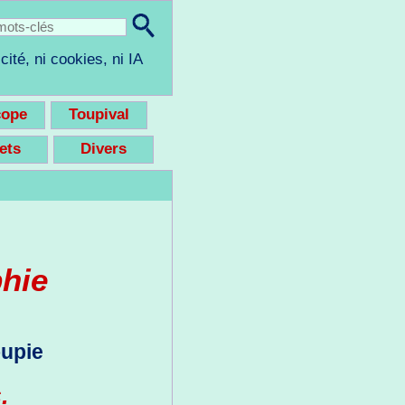
cité, ni cookies, ni IA
cope
Toupival
eets
Divers
phie
oupie
.