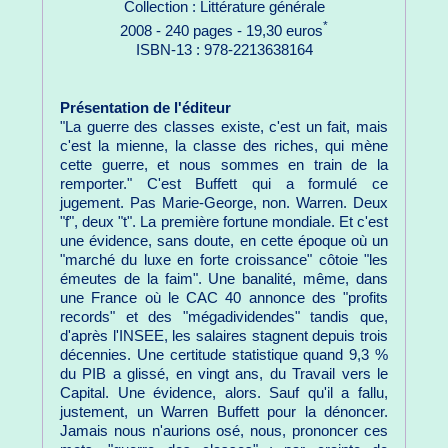
Collection : Littérature générale
*
2008 - 240 pages - 19,30 euros
ISBN-13 : 978-2213638164
Présentation de l'éditeur
"La guerre des classes existe, c'est un fait, mais
c'est la mienne, la classe des riches, qui mène
cette guerre, et nous sommes en train de la
remporter." C'est Buffett qui a formulé ce
jugement. Pas Marie-George, non. Warren. Deux
"f", deux "t". La première fortune mondiale. Et c'est
une évidence, sans doute, en cette époque où un
"marché du luxe en forte croissance" côtoie "les
émeutes de la faim". Une banalité, même, dans
une France où le CAC 40 annonce des "profits
records" et des "mégadividendes" tandis que,
d'après l'INSEE, les salaires stagnent depuis trois
décennies. Une certitude statistique quand 9,3 %
du PIB a glissé, en vingt ans, du Travail vers le
Capital. Une évidence, alors. Sauf qu'il a fallu,
justement, un Warren Buffett pour la dénoncer.
Jamais nous n'aurions osé, nous, prononcer ces