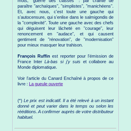
mots, "guerre des classes" : par crainte de
paraître "archaïques", "simplistes", "manichéens".
Et, avec nous, c'est toute une gauche qui
s'autocensure, qui s'enlise dans le salmigondis de
la "complexité". Toute une gauche avec des chefs
qui déguisent leur lâcheté en "courage", leur
renoncement en "audace", et qui causent
gentiment de "rénovation", de "modernisation"
pour mieux masquer leur trahison.
François Ruffin
est reporter pour l'émission de
France Inter
Là-bas si j'y suis
et collabore au
Monde diplomatique.
Voir l'article du Canard Enchaîné à propos de ce
livre :
La gueule ouverte
(*)
Le prix est indicatif. Il a été relevé à un instant
donné et peut varier dans le temps ou selon les
rééditions. A confirmer auprès de votre distributeur
habituel.