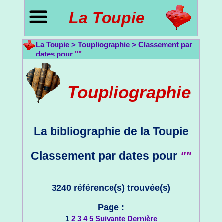
La Toupie
La Toupie
>
Toupliographie
> Classement par
dates pour
""
Toupliographie
La bibliographie de la Toupie
Classement par dates pour
""
3240 référence(s) trouvée(s)
Page :
1
2
3
4
5
Suivante
Dernière