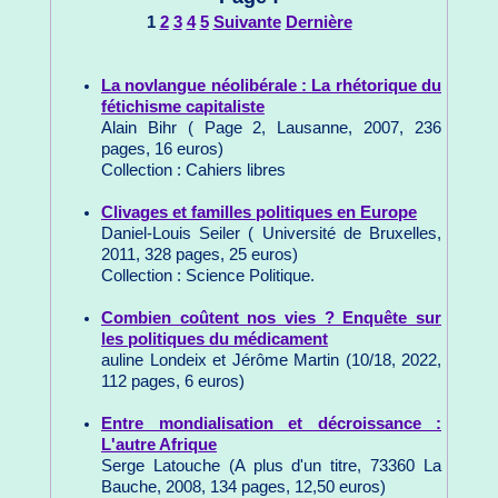
1
2
3
4
5
Suivante
Dernière
La novlangue néolibérale : La rhétorique du
fétichisme capitaliste
Alain Bihr ( Page 2, Lausanne, 2007, 236
pages, 16 euros)
Collection : Cahiers libres
Clivages et familles politiques en Europe
Daniel-Louis Seiler ( Université de Bruxelles,
2011, 328 pages, 25 euros)
Collection : Science Politique.
Combien coûtent nos vies ? Enquête sur
les politiques du médicament
auline Londeix et Jérôme Martin (10/18, 2022,
112 pages, 6 euros)
Entre mondialisation et décroissance :
L'autre Afrique
Serge Latouche (A plus d'un titre, 73360 La
Bauche, 2008, 134 pages, 12,50 euros)