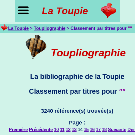
La Toupie
La Toupie
>
Toupliographie
> Classement par titres pour
""
Toupliographie
La bibliographie de la Toupie
Classement par titres pour
""
3240 référence(s) trouvée(s)
Page :
Première
Précédente
10
11
12
13
14
15
16
17
18
Suivante
Der