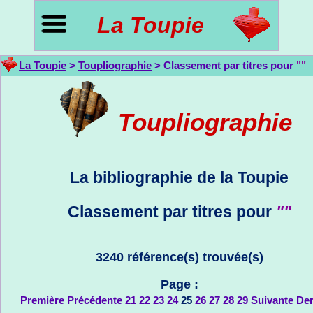
La Toupie
La Toupie
>
Toupliographie
> Classement par titres pour
""
Toupliographie
La bibliographie de la Toupie
Classement par titres pour
""
3240 référence(s) trouvée(s)
Page :
Première
Précédente
21
22
23
24
25
26
27
28
29
Suivante
Der