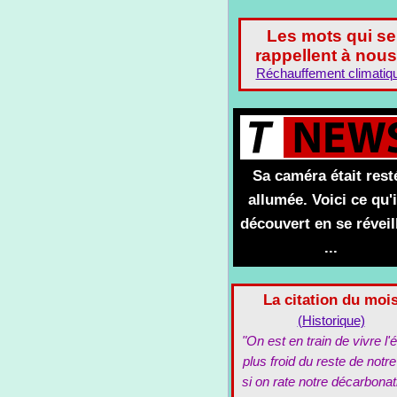
Les mots qui se
rappellent à nous
Réchauffement climatiq
Sa caméra était rest
allumée. Voici ce qu'i
découvert en se réveil
...
La citation du moi
(Historique)
"On est en train de vivre l'é
plus froid du reste de notre
si on rate notre décarbonat