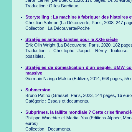
Jaron Lanier (De Boeck, 2020, 176 pages, 14,90 euros)
Traduction : Gilles Bardiaux.
Storytelling : La machine à fabriquer des histoires e
Christian Salmon (La Découverte, Paris, 2008, 247 pag
Collection : La Découverte/Poche
Stratégies anticapitalistes pour le XXIe siècle
Erik Olin Wright (La Découverte, Paris, 2020, 182 page
Traduction : Christophe Jaquet, Rémy Toulouse. C
possibles.
Stratégies de domestication d'un peuple. BMW c
massive
Germain Nzinga Makitu (Edilivre, 2014, 668 pages, 55 
Submersion
Bruno Patino (Grasset, Paris, 2023, 144 pages, 16 euro
Catégorie : Essais et documents.
Subprimes, la faillite mondiale ? Cette crise financi
Philippe Waechter et Martial You (Editions Alphée, Mo
euros)
Collection : Documents.