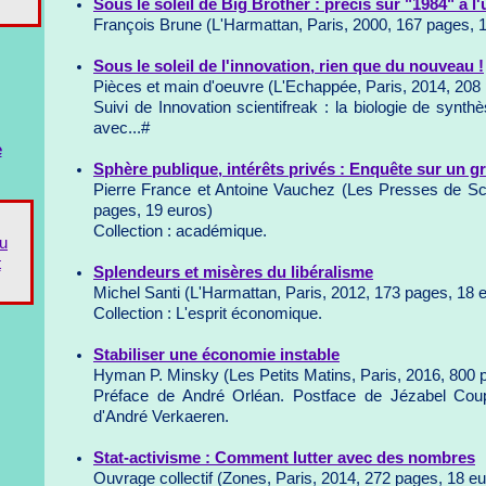
Sous le soleil de Big Brother : précis sur "1984" à 
François Brune (L'Harmattan, Paris, 2000, 167 pages, 
Sous le soleil de l'innovation, rien que du nouveau !
Pièces et main d'oeuvre (L'Echappée, Paris, 2014, 208
Suivi de Innovation scientifreak : la biologie de synthè
avec...#
e
Sphère publique, intérêts privés : Enquête sur un g
Pierre France et Antoine Vauchez (Les Presses de Sc
pages, 19 euros)
Collection : académique.
du
t
Splendeurs et misères du libéralisme
Michel Santi (L'Harmattan, Paris, 2012, 173 pages, 18 
Collection : L'esprit économique.
Stabiliser une économie instable
Hyman P. Minsky (Les Petits Matins, Paris, 2016, 800 
Préface de André Orléan. Postface de Jézabel Cou
d'André Verkaeren.
Stat-activisme : Comment lutter avec des nombres
Ouvrage collectif (Zones, Paris, 2014, 272 pages, 18 eu