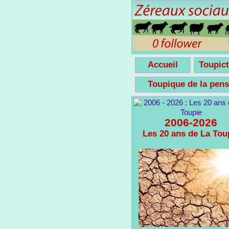
Accueil
Toupict
Toupique de la pe
2006-2026
Les 20 ans de La Tou