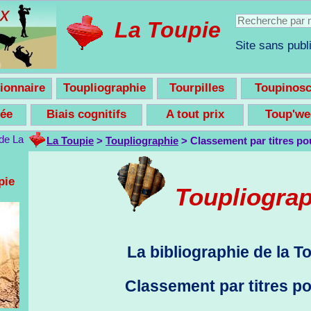
La Toupie
Site sans publi
ionnaire
Toupliographie
Tourpilles
Toupinos
nsée
Biais cognitifs
A tout prix
Toup'w
La Toupie
>
Toupliographie
> Classement par titres p
pie
Toupliogra
La bibliographie de la T
Classement par titres p