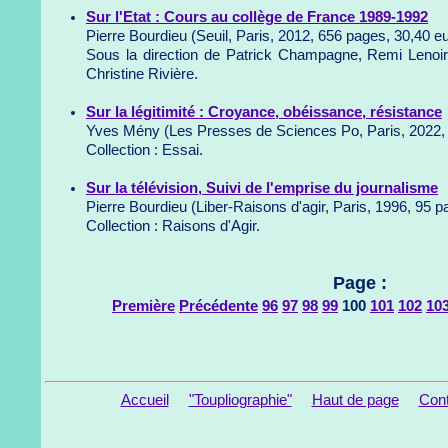
Sur l'Etat : Cours au collège de France 1989-1992
Pierre Bourdieu (Seuil, Paris, 2012, 656 pages, 30,40 e
Sous la direction de Patrick Champagne, Remi Lenoi
Christine Rivière.
Sur la légitimité : Croyance, obéissance, résistance
Yves Mény (Les Presses de Sciences Po, Paris, 2022, 
Collection : Essai.
Sur la télévision, Suivi de l'emprise du journalisme
Pierre Bourdieu (Liber-Raisons d'agir, Paris, 1996, 95 p
Collection : Raisons d'Agir.
Page :
Première
Précédente
96
97
98
99
100
101
102
10
Accueil
"Toupliographie"
Haut de page
Cont