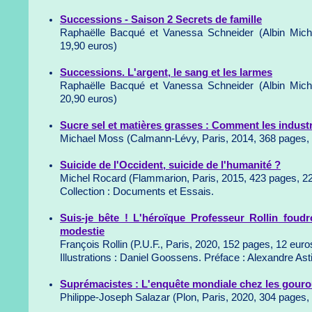
Successions - Saison 2 Secrets de famille
Raphaëlle Bacqué et Vanessa Schneider (Albin Miche
19,90 euros)
Successions. L'argent, le sang et les larmes
Raphaëlle Bacqué et Vanessa Schneider (Albin Miche
20,90 euros)
Sucre sel et matières grasses : Comment les indust
Michael Moss (Calmann-Lévy, Paris, 2014, 368 pages, 
Suicide de l'Occident, suicide de l'humanité ?
Michel Rocard (Flammarion, Paris, 2015, 423 pages, 22
Collection : Documents et Essais.
Suis-je bête ! L'héroïque Professeur Rollin foudr
modestie
François Rollin (P.U.F., Paris, 2020, 152 pages, 12 euro
Illustrations : Daniel Goossens. Préface : Alexandre Ast
Suprémacistes : L'enquête mondiale chez les gourous
Philippe-Joseph Salazar (Plon, Paris, 2020, 304 pages,