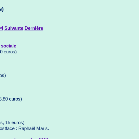
s)
04
Suivante
Dernière
 sociale
60 euros)
os)
8,80 euros)
s, 15 euros)
Postface : Raphaël Maris.