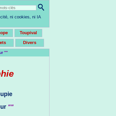
cité, ni cookies, ni IA
cope
Toupival
eets
Divers
our
""
phie
oupie
our
""