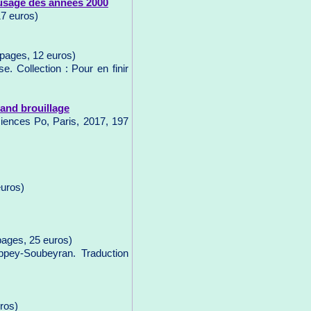
l'usage des années 2000
17 euros)
 pages, 12 euros)
se. Collection : Pour en finir
rand brouillage
iences Po, Paris, 2017, 197
euros)
pages, 25 euros)
ppey-Soubeyran. Traduction
ros)