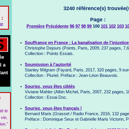
3240 référence(s) trouvée(
 :
Page :
ue
Première
Précédente
96
97
98
99
100
101
102
103
1
Souffrance en France : La banalisation de l'injustice
Christophe Dejours (Points, Paris, 2009, 237 pages, 7,
Collection : Points Essais.
ée
l a
Soumission à l'autorité
Stanley Milgram (Fayard, Paris, 2017, 320 pages, 9 eur
lant
Collection : Pluriel. Préface : Jean-Léon Beauvois.
Souriez, vous êtes ciblés
Viviane Mahler (Albin Michel, Paris, 2007, 232 pages, 1
s
Collection : Essai Doc.
Souriez, vous êtes français !
té le
Bernard Maris (Grasset / Radio France, 2016, 132 page
 vie,
Préface : Dominique Seux et Gabrielle Maris Victorin, 
ion."