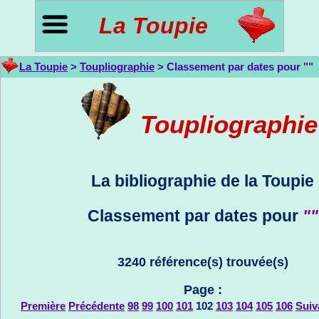
La Toupie
La Toupie
>
Toupliographie
> Classement par dates pour
""
Toupliographi
La bibliographie de la Toupie
Classement par dates pour
""
3240 référence(s) trouvée(s)
Page :
Première
Précédente
98
99
100
101
102
103
104
105
106
Suiv