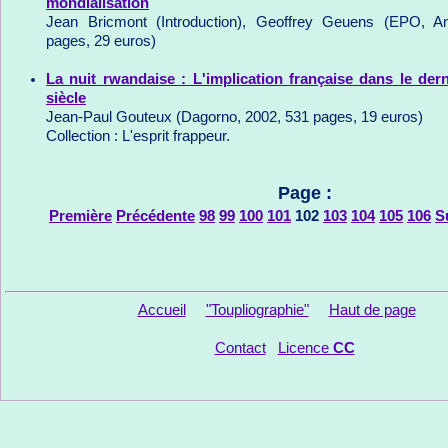
mondialisation
Jean Bricmont (Introduction), Geoffrey Geuens (EPO, A
pages, 29 euros)
La nuit rwandaise : L'implication française dans le der
siècle
Jean-Paul Gouteux (Dagorno, 2002, 531 pages, 19 euros)
Collection : L'esprit frappeur.
Page :
Première
Précédente
98
99
100
101
102
103
104
105
106
S
Accueil
"Toupliographie"
Haut de page
Contact
Licence
CC