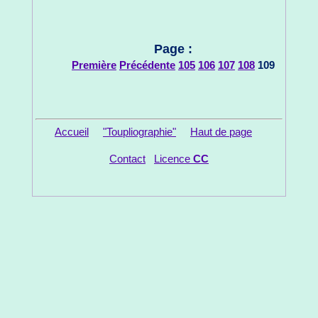
Page :
Première
Précédente
105
106
107
108
109
Accueil
"Toupliographie"
Haut de page
Contact
Licence
CC