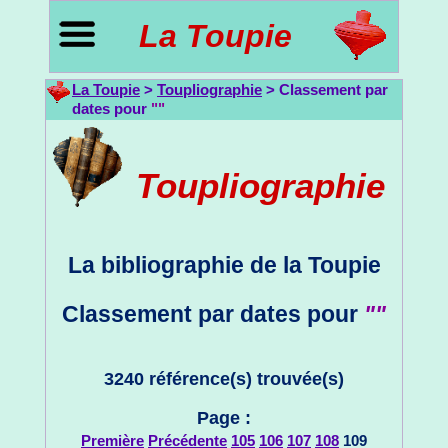
La Toupie
La Toupie
>
Toupliographie
> Classement par
dates pour
""
Toupliographie
La bibliographie de la Toupie
Classement par dates pour
""
3240 référence(s) trouvée(s)
Page :
Première
Précédente
105
106
107
108
109