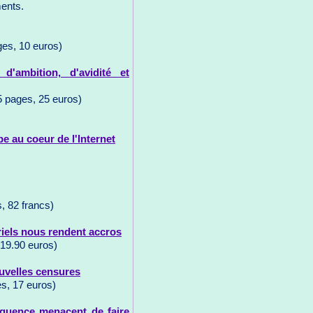
ents.
ges, 10 euros)
'ambition, d'avidité et
5 pages, 25 euros)
be au coeur de l'Internet
, 82 francs)
riels nous rendent accros
19.90 euros)
ouvelles censures
s, 17 euros)
équence menacent de faire