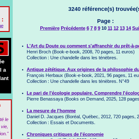
3240 référence(s) trouvée(
 :
Page :
ue
Première
Précédente
6
7
8
9
10
11
12
13
14
Su
L'Art du Doute ou comment s'affranchir du prêt-à-p
Henri Broch (Book-e-book, 2008, 70 pages, 11 euros)
Collection : Une chandelle dans les ténèbres.
ée
l a
Antique zététique. Aux origines de la philosophie d
François Herbaux (Book-e-book, 2021, 96 pages, 11 eu
lant
Collection : Une chandelle dans les ténèbres. N°49
Le pari de l'écologie populaire. Comprendre l'écolog
Pierre Benassaya (Books on Demand, 2025, 128 pages
s
La mesure de l'homme
Daniel D. Jacques (Boréal, Québec, 2012, 720 pages, 
té le
Collection : Essais et Documents.
 vie,
ion."
Chroniques critiques de l'économie