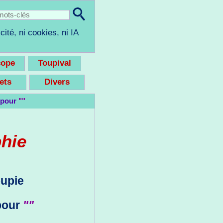
cité, ni cookies, ni IA
cope
Toupival
eets
Divers
 pour
""
phie
oupie
pour
""