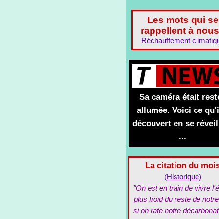
Les mots qui se
rappellent à nous
Réchauffement climatiq
Sa caméra était rest
allumée. Voici ce qu'i
découvert en se réveil
...
La citation du moi
(Historique)
"On est en train de vivre l'é
plus froid du reste de notre
si on rate notre décarbonat