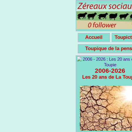
Accueil
Toupict
Toupique de la pe
2006-2026
Les 20 ans de La Tou