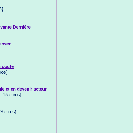
s)
ivante
Dernière
enser
u doute
ros)
ie et en devenir acteur
, 15 euros)
29 euros)