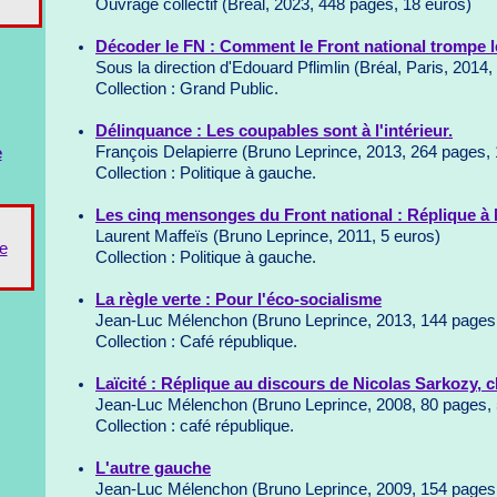
Ouvrage collectif (Bréal, 2023, 448 pages, 18 euros)
Décoder le FN : Comment le Front national trompe l
Sous la direction d'Edouard Pflimlin (Bréal, Paris, 2014
Collection : Grand Public.
Délinquance : Les coupables sont à l'intérieur.
François Delapierre (Bruno Leprince, 2013, 264 pages, 
e
Collection : Politique à gauche.
Les cinq mensonges du Front national : Réplique à
Laurent Maffeïs (Bruno Leprince, 2011, 5 euros)
e
Collection : Politique à gauche.
La règle verte : Pour l'éco-socialisme
Jean-Luc Mélenchon (Bruno Leprince, 2013, 144 pages,
Collection : Café république.
Laïcité : Réplique au discours de Nicolas Sarkozy, 
Jean-Luc Mélenchon (Bruno Leprince, 2008, 80 pages, 
Collection : café république.
L'autre gauche
Jean-Luc Mélenchon (Bruno Leprince, 2009, 154 pages,