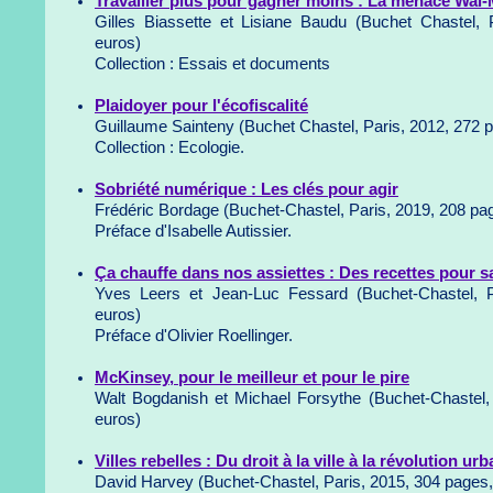
Travailler plus pour gagner moins : La menace Wal-
Gilles Biassette et Lisiane Baudu (Buchet Chastel,
euros)
Collection : Essais et documents
Plaidoyer pour l'écofiscalité
Guillaume Sainteny (Buchet Chastel, Paris, 2012, 272 
Collection : Ecologie.
Sobriété numérique : Les clés pour agir
Frédéric Bordage (Buchet-Chastel, Paris, 2019, 208 pa
Préface d'Isabelle Autissier.
Ça chauffe dans nos assiettes : Des recettes pour sa
Yves Leers et Jean-Luc Fessard (Buchet-Chastel, 
euros)
Préface d'Olivier Roellinger.
McKinsey, pour le meilleur et pour le pire
Walt Bogdanish et Michael Forsythe (Buchet-Chastel,
euros)
Villes rebelles : Du droit à la ville à la révolution urb
David Harvey (Buchet-Chastel, Paris, 2015, 304 pages,