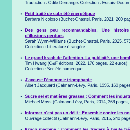
Traduction : Odile Demange. Collection : Essais-Docum
Petit traité de sobriété énergétique
Barbara Nicoloso (Buchet-Chastel, Paris, 2021, 200 pa
Des gens peu recommandables. Une histoire d
d'illusions perdues
Sarah Wynn-Williams (Buchet-Chastel, Paris, 2025, 57
Collection : Litterature étrangère
Le grand krach de l'attention. La publicité, une bom
Tim Hwang (C&F éditions, 2022, 176 pages, 22 euros)
Collection : Société numérique.
J'accuse l'économie triomphante
Albert Jacquard (Calmann-Lévy, Paris, 1995, 160 pages
Sucre sel et matières grasses : Comment les indust
Michael Moss (Calmann-Lévy, Paris, 2014, 368 pages, 
Informer n'est pas un délit : Ensemble contre les n
Ouvrage collectif (Calmann-Lévy, Paris, 2015, 240 page
Krach machine : Comment les traders à haute fr