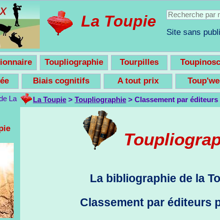
La Toupie
Site sans publi
ionnaire
Toupliographie
Tourpilles
Toupinos
nsée
Biais cognitifs
A tout prix
Toup'w
La Toupie
>
Toupliographie
> Classement par éditeurs
pie
Toupliogra
La bibliographie de la T
Classement par éditeurs 