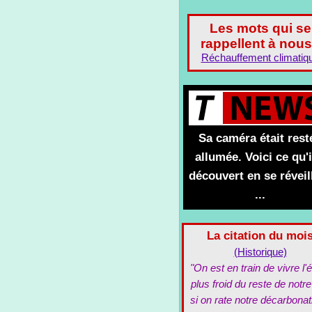
Les mots qui se
rappellent à nous
Réchauffement climatiq
Sa caméra était rest
allumée. Voici ce qu'i
découvert en se réveil
...
La citation du moi
(Historique)
"On est en train de vivre l'é
plus froid du reste de notre
si on rate notre décarbonat