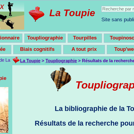
La Toupie
Site sans publi
ionnaire
Toupliographie
Tourpilles
Toupinos
nsée
Biais cognitifs
A tout prix
Toup'w
La Toupie
>
Toupliographie
> Résultats de la recherch
pie
Toupliogra
La bibliographie de la T
Résultats de la recherche pou