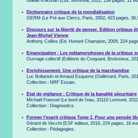
Gaëlle Krikorian (Lux, Montréal, 2022, 136 pages, 12 eu
Dictionnaire critique de la mondialisation
GERM (Le Pré aux Clercs, Paris, 2002, 423 pages, 36,
Discours sur la liberté de penser. Edition critique é
Jean-Michel Vienne
Anthony Collins (Ed. Honoré Champion, 2009, 224 page
Emancipation : Les métamorphoses de la critique so
Ouvrage collectif (Editions du Croquant, Broissieux, 20
Enrichissement. Une critique de la marchandise
Luc Boltanski et Arnaud Esquerre (Gallimard, Paris, 20
Collection : NRF Essais.
Etat de vigilance : Critique de la banalité sécuritaire
Michaël Foessel (Le bord de l'eau, 33110 Lormont, 201
Collection : Diagnostics.
Former l'esprit critique Tome 1, Pour une pensée lib
Gérard de Vecchi (ESF editeur, 2016, 224 pages, 16 eu
Collection : Pédagogies.