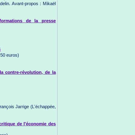
delin. Avant-propos : Mikaël
sformations de la presse
S
,50 euros)
la contre-révolution, de la
François Jarrige (L'échappée,
itique de l'économie des