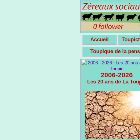
Accueil
Toupict
Toupique de la pe
2006-2026
Les 20 ans de La Tou