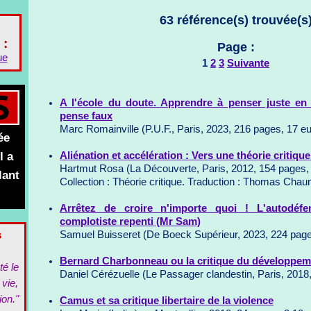
63 référence(s) trouvée(s
 :
Page :
ue
1
2
3
Suivante
A l'école du doute. Apprendre à penser juste en
pense faux
Marc Romainville (P.U.F., Paris, 2023, 216 pages, 17 e
ée
l a
Aliénation et accélération : Vers une théorie critiqu
Hartmut Rosa (La Découverte, Paris, 2012, 154 pages,
lant
Collection : Théorie critique. Traduction : Thomas Chau
Arrêtez de croire n'importe quoi ! L'autodéfen
complotiste repenti (Mr Sam)
s
Samuel Buisseret (De Boeck Supérieur, 2023, 224 page
Bernard Charbonneau ou la critique du développem
té le
Daniel Cérézuelle (Le Passager clandestin, Paris, 2018
 vie,
ion."
Camus et sa critique libertaire de la violence