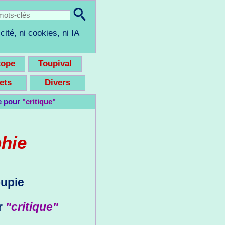
cité, ni cookies, ni IA
cope
Toupival
eets
Divers
e pour
"critique"
phie
oupie
r
"critique"