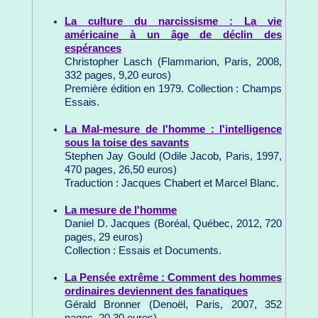
La culture du narcissisme : La vie
américaine à un âge de déclin des
espérances
Christopher Lasch (Flammarion, Paris, 2008,
332 pages, 9,20 euros)
Première édition en 1979. Collection : Champs
Essais.
La Mal-mesure de l'homme : l'intelligence
sous la toise des savants
Stephen Jay Gould (Odile Jacob, Paris, 1997,
470 pages, 26,50 euros)
Traduction : Jacques Chabert et Marcel Blanc.
La mesure de l'homme
Daniel D. Jacques (Boréal, Québec, 2012, 720
pages, 29 euros)
Collection : Essais et Documents.
La Pensée extrême : Comment des hommes
ordinaires deviennent des fanatiques
Gérald Bronner (Denoël, Paris, 2007, 352
pages, 20,30 euros)