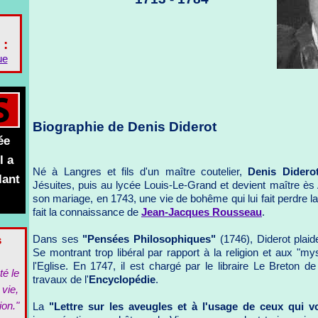
 :
ue
Biographie de Denis Diderot
ée
l a
Né à Langres et fils d'un maître coutelier,
Denis Didero
lant
Jésuites, puis au lycée Louis-Le-Grand et devient maître ès 
son mariage, en 1743, une vie de bohême qui lui fait perdre la 
fait la connaissance de
Jean-Jacques Rousseau
.
s
Dans ses
"Pensées Philosophiques"
(1746), Diderot plaide
Se montrant trop libéral par rapport à la religion et aux "m
l'Eglise. En 1747, il est chargé par le libraire Le Breton d
té le
travaux de l'
Encyclopédie
.
 vie,
ion."
La
"Lettre sur les aveugles et à l'usage de ceux qui v