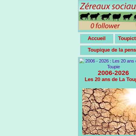
Accueil
Toupict
Toupique de la pe
2006-2026
Les 20 ans de La Tou