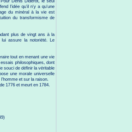
Pour Denis Diderot, le seul
end l'idée qu'il n'y a qu'une
age du minéral à la vie est
tuition du transformisme de
ndant plus de vingt ans à la
i lui assure la notoriété. Le
éraire tout en menant une vie
 essais philosophiques, dont
 souci de définir la véritable
pose une morale universelle
 l'homme et sur la raison.
ir de 1776 et meurt en 1784.
49)