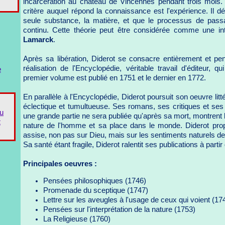
incarcération au château de Vincennes pendant trois mois. 
critère auquel répond la connaissance est l'expérience. Il déf
seule substance, la matière, et que le processus de pass
continu. Cette théorie peut être considérée comme une in
Lamarck
.
Après sa libération, Diderot se consacre entièrement et pe
réalisation de l'Encyclopédie, véritable travail d'éditeur, qu
e
premier volume est publié en 1751 et le dernier en 1772.
En parallèle à l'Encyclopédie, Diderot poursuit son oeuvre litt
éclectique et tumultueuse. Ses romans, ses critiques et ses
du
une grande partie ne sera publiée qu'après sa mort, montrent le
t
nature de l'homme et sa place dans le monde. Diderot pro
assise, non pas sur Dieu, mais sur les sentiments naturels de
Sa santé étant fragile, Diderot ralentit ses publications à part
Principales oeuvres :
Pensées philosophiques (1746)
Promenade du sceptique (1747)
Lettre sur les aveugles à l'usage de ceux qui voient (17
Pensées sur l'interprétation de la nature (1753)
La Religieuse (1760)