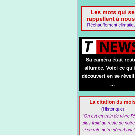
Les mots qui se
rappellent à nous
Réchauffement climatiq
Sa caméra était rest
allumée. Voici ce qu'i
découvert en se réveil
...
La citation du moi
(Historique)
"On est en train de vivre l'é
plus froid du reste de notre
si on rate notre décarbonat