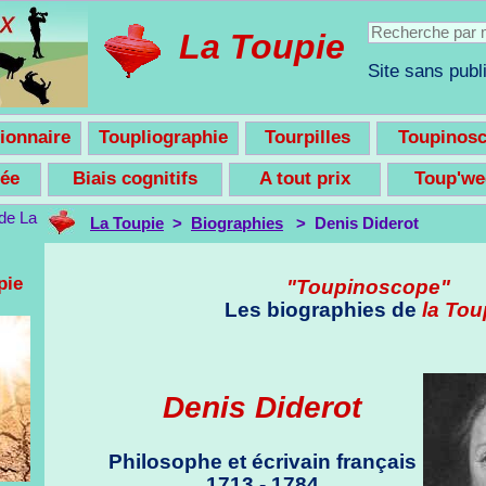
La Toupie
Site sans publi
ionnaire
Toupliographie
Tourpilles
Toupinos
nsée
Biais cognitifs
A tout prix
Toup'w
La Toupie
>
Biographies
> Denis Diderot
pie
"Toupinoscope"
Les biographies de
la Tou
Denis Diderot
Philosophe et écrivain français
1713 - 1784