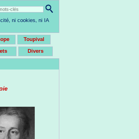
cité, ni cookies, ni IA
cope
Toupival
eets
Divers
pie