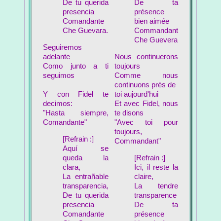
De tu querida
De ta
presencia
présence
Comandante
bien aimée
Che Guevara.
Commandant
Che Guevera
Seguiremos
adelante
Nous continuerons
Como junto a ti
toujours
seguimos
Comme nous
continuons près de
Y con Fidel te
toi aujourd'hui
decimos:
Et avec Fidel, nous
"Hasta siempre,
te disons
Comandante"
"Avec toi pour
toujours,
[Refrain :]
Commandant"
Aquí se
queda la
[Refrain :]
clara,
Ici, il reste la
La entrañable
claire,
transparencia,
La tendre
De tu querida
transparence
presencia
De ta
Comandante
présence