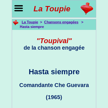
La Toupie
La Toupie
>
Chansons engagées
>
Hasta siempre
"Toupival"
de la chanson engagée
Hasta siempre
Comandante Che Guevara
(1965)