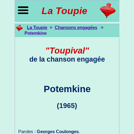
La Toupie
La Toupie
>
Chansons engagées
>
Potemkine
"Toupival"
de la chanson engagée
Potemkine
(1965)
Paroles :
Georges Coulonges
.