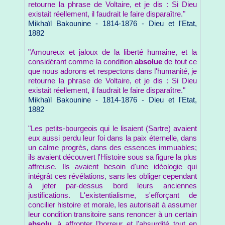
retourne la phrase de Voltaire, et je dis : Si Dieu
existait réellement, il faudrait le faire disparaître."
Mikhaïl Bakounine - 1814-1876 - Dieu et l'Etat,
1882
"Amoureux et jaloux de la liberté humaine, et la
considérant comme la condition
absolue
de tout ce
que nous adorons et respectons dans l'humanité, je
retourne la phrase de Voltaire, et je dis : Si Dieu
existait réellement, il faudrait le faire disparaître."
Mikhaïl Bakounine - 1814-1876 - Dieu et l'Etat,
1882
"Les petits-bourgeois qui le lisaient (Sartre) avaient
eux aussi perdu leur foi dans la paix éternelle, dans
un calme progrès, dans des essences immuables;
ils avaient découvert l'Histoire sous sa figure la plus
affreuse. Ils avaient besoin d'une idéologie qui
intégrât ces révélations, sans les obliger cependant
à jeter par-dessus bord leurs anciennes
justifications. L'existentialisme, s'efforçant de
concilier histoire et morale, les autorisait à assumer
leur condition transitoire sans renoncer à un certain
absolu
, à affronter l'horreur et l'absurdité tout en