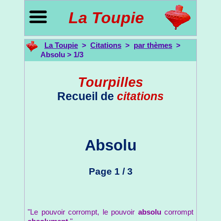
La Toupie
La Toupie
>
Citations
>
par thèmes
>
Absolu > 1/3
Tourpilles
Recueil de
citations
Absolu
Page 1 / 3
"Le pouvoir corrompt, le pouvoir
absolu
corrompt