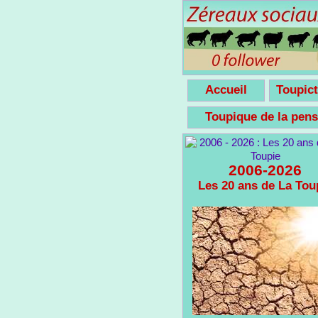
Accueil
Toupict
Toupique de la pe
2006-2026
Les 20 ans de La Tou