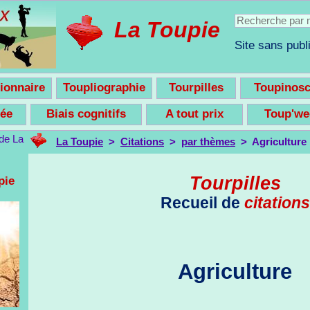
La Toupie
Site sans publi
ionnaire
Toupliographie
Tourpilles
Toupinos
nsée
Biais cognitifs
A tout prix
Toup'w
La Toupie
>
Citations
>
par thèmes
> Agriculture
Tourpilles
pie
Recueil de
citations
Agriculture