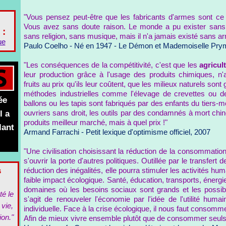
"Vous pensez peut-être que les fabricants d'armes sont ce 
Vous avez sans doute raison. Le monde a pu exister san
 :
sans religion, sans musique, mais il n'a jamais existé sans a
ue
Paulo Coelho - Né en 1947 - Le Démon et Mademoiselle Pry
"Les conséquences de la compétitivité, c'est que les
agricul
leur production grâce à l'usage des produits chimiques, n'
fruits au prix qu'ils leur coûtent, que les milieux naturels so
méthodes industrielles comme l'élevage de crevettes ou d
ée
ballons ou les tapis sont fabriqués par des enfants du tiers-
l a
ouvriers sans droit, les outils par des condamnés à mort chin
produits meilleur marché, mais à quel prix !"
lant
Armand Farrachi - Petit lexique d'optimisme officiel, 2007
"Une civilisation choisissant la réduction de la consommation 
s'ouvrir la porte d'autres politiques. Outillée par le transfert
s
réduction des inégalités, elle pourra stimuler les activités hu
faible impact écologique. Santé, éducation, transports, énergi
domaines où les besoins sociaux sont grands et les possibili
té le
s'agit de renouveler l'économie par l'idée de l'utilité humai
 vie,
individuelle. Face à la crise écologique, il nous faut consomm
ion."
Afin de mieux vivre ensemble plutôt que de consommer seuls