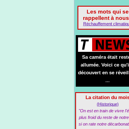
Les mots qui se
rappellent à nous
Réchauffement climatiq
Sa caméra était rest
allumée. Voici ce qu'i
découvert en se réveil
...
La citation du moi
(Historique)
"On est en train de vivre l'é
plus froid du reste de notre
si on rate notre décarbonat