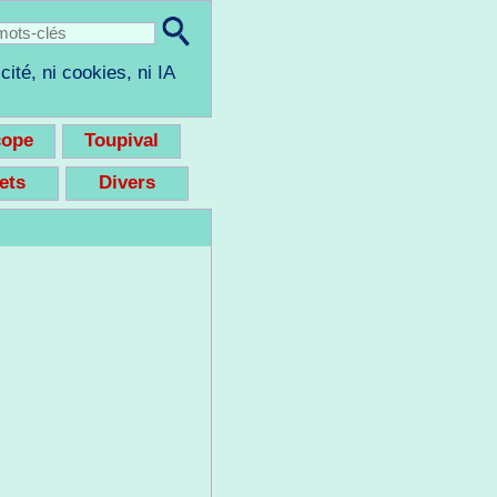
cité, ni cookies, ni IA
cope
Toupival
eets
Divers