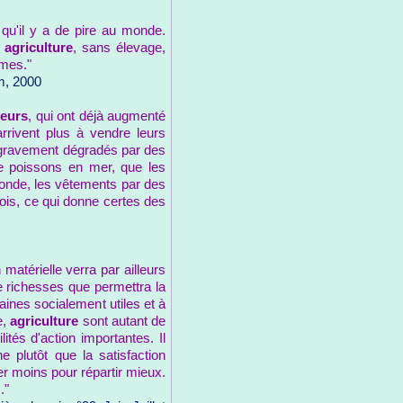
qu'il y a de pire au monde.
s
agriculture
, sans élevage,
rmes."
m, 2000
teurs
, qui ont déjà augmenté
arrivent plus à vendre leurs
nt gravement dégradés par des
e poissons en mer, que les
monde, les vêtements par des
ois, ce qui donne certes des
matérielle verra par ailleurs
 de richesses que permettra la
maines socialement utiles et à
e,
agriculture
sont autant de
tés d'action importantes. Il
ne plutôt que la satisfaction
er moins pour répartir mieux.
."