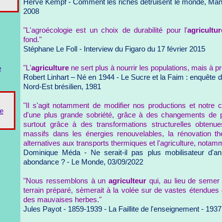
Hervé Kempf - Comment les riches détruisent le monde, Manièr
2008
"L'agroécologie est un choix de durabilité pour l'
agricultur
fond."
Stéphane Le Foll - Interview du Figaro du 17 février 2015
"L'
agriculture
ne sert plus à nourrir les populations, mais à p
e
Robert Linhart – Né en 1944 - Le Sucre et la Faim : enquête d
Nord-Est brésilien, 1981
"Il s'agit notamment de modifier nos productions et notr
e
d'une plus grande sobriété, grâce à des changements de pr
surtout grâce à des transformations structurelles obtenu
massifs dans les énergies renouvelables, la rénovation t
alternatives aux transports thermiques et l'agriculture, notam
Dominique Méda - Ne serait-il pas plus mobilisateur d'an
abondance ? - Le Monde, 03/09/2022
"Nous ressemblons à un
agriculteur
qui, au lieu de semer
terrain préparé, sèmerait à la volée sur de vastes étendues q
des mauvaises herbes."
Jules Payot - 1859-1939 - La Faillite de l'enseignement - 1937