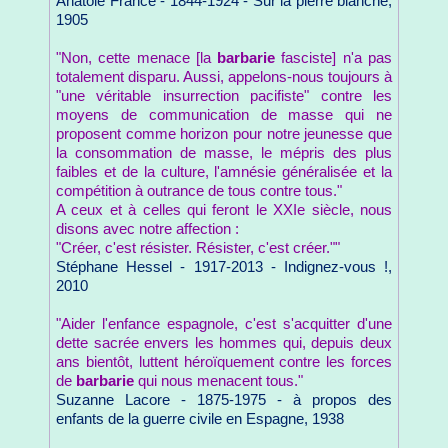
Anatole France - 1844-1924 - Sur la pierre blanche,
1905
"Non, cette menace [la
barbarie
fasciste] n'a pas
totalement disparu. Aussi, appelons-nous toujours à
"une véritable insurrection pacifiste" contre les
moyens de communication de masse qui ne
proposent comme horizon pour notre jeunesse que
la consommation de masse, le mépris des plus
faibles et de la culture, l'amnésie généralisée et la
compétition à outrance de tous contre tous."
A ceux et à celles qui feront le XXIe siècle, nous
disons avec notre affection :
"Créer, c'est résister. Résister, c'est créer.""
Stéphane Hessel - 1917-2013 - Indignez-vous !,
2010
"Aider l'enfance espagnole, c'est s'acquitter d'une
dette sacrée envers les hommes qui, depuis deux
ans bientôt, luttent héroïquement contre les forces
de
barbarie
qui nous menacent tous."
Suzanne Lacore - 1875-1975 - à propos des
enfants de la guerre civile en Espagne, 1938