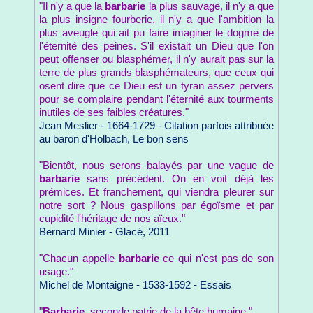
"Il n'y a que la
barbarie
la plus sauvage, il n'y a que
la plus insigne fourberie, il n'y a que l'ambition la
plus aveugle qui ait pu faire imaginer le dogme de
l'éternité des peines. S'il existait un Dieu que l'on
peut offenser ou blasphémer, il n'y aurait pas sur la
terre de plus grands blasphémateurs, que ceux qui
osent dire que ce Dieu est un tyran assez pervers
pour se complaire pendant l'éternité aux tourments
inutiles de ses faibles créatures."
Jean Meslier - 1664-1729 - Citation parfois attribuée
au baron d'Holbach, Le bon sens
"Bientôt, nous serons balayés par une vague de
barbarie
sans précédent. On en voit déjà les
prémices. Et franchement, qui viendra pleurer sur
notre sort ? Nous gaspillons par égoïsme et par
cupidité l'héritage de nos aïeux."
Bernard Minier - Glacé, 2011
"Chacun appelle
barbarie
ce qui n'est pas de son
usage."
Michel de Montaigne - 1533-1592 - Essais
"
Barbarie
, seconde patrie de la bête humaine."