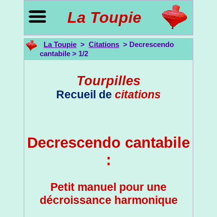
La Toupie
La Toupie
>
Citations
> Decrescendo
cantabile > 1/2
Tourpilles
Recueil de
citations
Decrescendo cantabile
:
Petit manuel pour une
décroissance harmonique