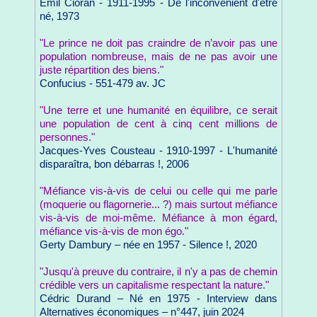
Emil Cioran - 1911-1995 - De l'inconvénient d'être
né, 1973
"Le prince ne doit pas craindre de n’avoir pas une
population nombreuse, mais de ne pas avoir une
juste répartition des biens."
Confucius - 551-479 av. JC
"Une terre et une humanité en équilibre, ce serait
une population de cent à cinq cent millions de
personnes."
Jacques-Yves Cousteau - 1910-1997 - L'humanité
disparaîtra, bon débarras !, 2006
"Méfiance vis-à-vis de celui ou celle qui me parle
(moquerie ou flagornerie... ?) mais surtout méfiance
vis-à-vis de moi-même. Méfiance à mon égard,
méfiance vis-à-vis de mon égo."
Gerty Dambury – née en 1957 - Silence !, 2020
"Jusqu'à preuve du contraire, il n'y a pas de chemin
crédible vers un capitalisme respectant la nature."
Cédric Durand – Né en 1975 - Interview dans
Alternatives économiques – n°447, juin 2024