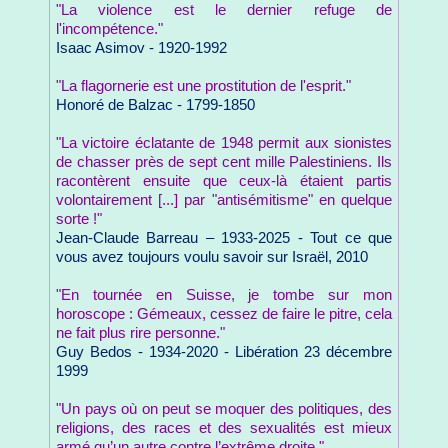
"La violence est le dernier refuge de
l'incompétence."
Isaac Asimov - 1920-1992
"La flagornerie est une prostitution de l'esprit."
Honoré de Balzac - 1799-1850
"La victoire éclatante de 1948 permit aux sionistes
de chasser près de sept cent mille Palestiniens. Ils
racontèrent ensuite que ceux-là étaient partis
volontairement [...] par "antisémitisme" en quelque
sorte !"
Jean-Claude Barreau – 1933-2025 - Tout ce que
vous avez toujours voulu savoir sur Israël, 2010
"En tournée en Suisse, je tombe sur mon
horoscope : Gémeaux, cessez de faire le pitre, cela
ne fait plus rire personne."
Guy Bedos - 1934-2020 - Libération 23 décembre
1999
"Un pays où on peut se moquer des politiques, des
religions, des races et des sexualités est mieux
armé qu’un autre contre l’extrême droite."