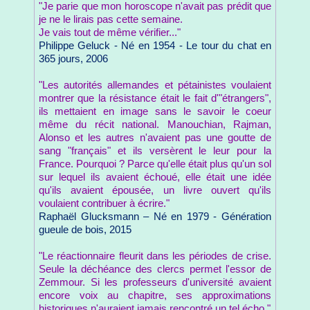
"Je parie que mon horoscope n'avait pas prédit que
je ne le lirais pas cette semaine.
Je vais tout de même vérifier..."
Philippe Geluck - Né en 1954 - Le tour du chat en
365 jours, 2006
"Les autorités allemandes et pétainistes voulaient
montrer que la résistance était le fait d'"étrangers",
ils mettaient en image sans le savoir le coeur
même du récit national. Manouchian, Rajman,
Alonso et les autres n'avaient pas une goutte de
sang "français" et ils versèrent le leur pour la
France. Pourquoi ? Parce qu'elle était plus qu'un sol
sur lequel ils avaient échoué, elle était une idée
qu'ils avaient épousée, un livre ouvert qu'ils
voulaient contribuer à écrire."
Raphaël Glucksmann – Né en 1979 - Génération
gueule de bois, 2015
"Le réactionnaire fleurit dans les périodes de crise.
Seule la déchéance des clercs permet l'essor de
Zemmour. Si les professeurs d'université avaient
encore voix au chapitre, ses approximations
historiques n'auraient jamais rencontré un tel écho."