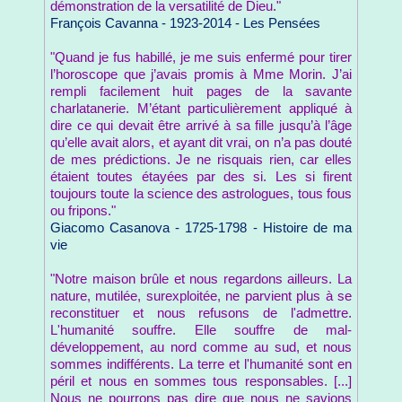
démonstration de la versatilité de Dieu."
François Cavanna - 1923-2014 - Les Pensées
"Quand je fus habillé, je me suis enfermé pour tirer
l’horoscope que j’avais promis à Mme Morin. J’ai
rempli facilement huit pages de la savante
charlatanerie. M’étant particulièrement appliqué à
dire ce qui devait être arrivé à sa fille jusqu’à l’âge
qu’elle avait alors, et ayant dit vrai, on n’a pas douté
de mes prédictions. Je ne risquais rien, car elles
étaient toutes étayées par des si. Les si firent
toujours toute la science des astrologues, tous fous
ou fripons."
Giacomo Casanova - 1725-1798 - Histoire de ma
vie
"Notre maison brûle et nous regardons ailleurs. La
nature, mutilée, surexploitée, ne parvient plus à se
reconstituer et nous refusons de l'admettre.
L'humanité souffre. Elle souffre de mal-
développement, au nord comme au sud, et nous
sommes indifférents. La terre et l'humanité sont en
péril et nous en sommes tous responsables. [...]
Nous ne pourrons pas dire que nous ne savions