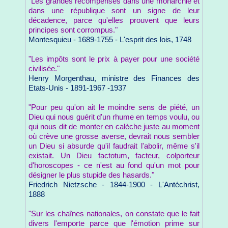
"Les grandes récompenses dans une monarchie et
dans une république sont un signe de leur
décadence, parce qu'elles prouvent que leurs
principes sont corrompus."
Montesquieu - 1689-1755 - L'esprit des lois, 1748
"Les impôts sont le prix à payer pour une société
civilisée."
Henry Morgenthau, ministre des Finances des
Etats-Unis - 1891-1967 -1937
"Pour peu qu'on ait le moindre sens de piété, un
Dieu qui nous guérit d'un rhume en temps voulu, ou
qui nous dit de monter en calèche juste au moment
où crève une grosse averse, devrait nous sembler
un Dieu si absurde qu'il faudrait l'abolir, même s'il
existait. Un Dieu factotum, facteur, colporteur
d'horoscopes - ce n'est au fond qu'un mot pour
désigner le plus stupide des hasards."
Friedrich Nietzsche - 1844-1900 - L'Antéchrist,
1888
"Sur les chaînes nationales, on constate que le fait
divers l'emporte parce que l'émotion prime sur