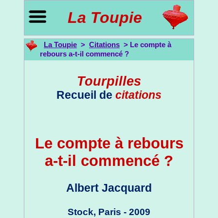
La Toupie
La Toupie
>
Citations
> Le compte à
rebours a-t-il commencé ?
Tourpilles
Recueil de
citations
Le compte à rebours
a-t-il commencé ?
Albert Jacquard
Stock, Paris - 2009