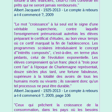
fortune à des financiers, ceux-ci l'ont convertie en
prêts qui ne seront jamais remboursés."
Albert Jacquard - 1925-2013 - Le compte à rebours
a-t-il commencé ?, 2009
"Le mot "croissance" à lui seul est le signe d'une
véritable supercherie, contre laquelle
l'enseignement prémunissait autrefois les élèves
préparant le certificat d'études, au bon vieux temps
où ce certif marquait la fin de l'adolescence. Les
programmes scolaires introduisaient le concept
d'"intérêts composés", c'est-à-dire, en terme plus
pédants, celui de l'évolution exponentielle. Les
élèves comprenaient qu'un franc placé à "trois pour
cent l'an" à l'époque de Charlemagne représentait,
douze siècles plus tard, une fortune fabuleuse,
supérieure à la totalité des avoirs de tous les
humains morts ou vivants ; ils savaient donc qu'un
tel processus ne peut être durable."
Albert Jacquard - 1925-2013 - Le compte à rebours
a-t-il commencé ?, 2009, page 106
"Ceux qui prêchent la croissance de la
consommation, dans les pays où les besoins