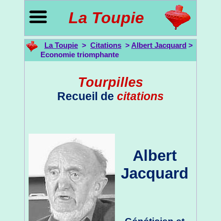
La Toupie
La Toupie
>
Citations
>
Albert Jacquard
>
Economie triomphante
Tourpilles
Recueil de
citations
Albert
Jacquard