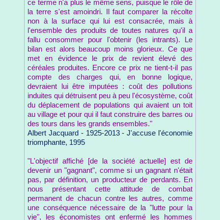
ce terme n'a plus le même sens, puisque le rôle de
la terre s'est amoindri. Il faut comparer la récolte
non à la surface qui lui est consacrée, mais à
l'ensemble des produits de toutes natures qu'il a
fallu consommer pour l'obtenir (les intrants). Le
bilan est alors beaucoup moins glorieux. Ce que
met en évidence le prix de revient élevé des
céréales produites. Encore ce prix ne tient-t-il pas
compte des charges qui, en bonne logique,
devraient lui être imputées : coût des pollutions
induites qui détruisent peu à peu l'écosystème, coût
du déplacement de populations qui avaient un toit
au village et pour qui il faut construire des barres ou
des tours dans les grands ensembles."
Albert Jacquard - 1925-2013 - J'accuse l'économie
triomphante, 1995
"L'objectif affiché [de la société actuelle] est de
devenir un "gagnant", comme si un gagnant n'était
pas, par définition, un producteur de perdants. En
nous présentant cette attitude de combat
permanent de chacun contre les autres, comme
une conséquence nécessaire de la "lutte pour la
vie", les économistes ont enfermé les hommes