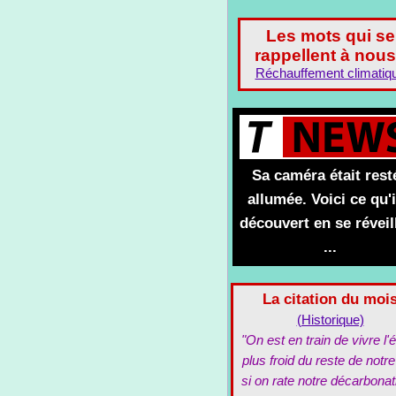
Les mots qui se
rappellent à nous
Réchauffement climatiq
Sa caméra était rest
allumée. Voici ce qu'i
découvert en se réveil
...
La citation du moi
(Historique)
"On est en train de vivre l'é
plus froid du reste de notre
si on rate notre décarbonat