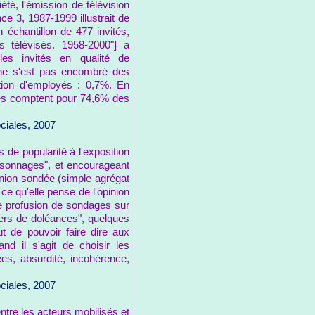
é, l'émission de télévision
e 3, 1987-1999 illustrait de
 échantillon de 477 invités,
 télévisés. 1958-2000"] a
es invités en qualité de
a ne s'est pas encombré des
rtion d'employés : 0,7%. En
ures comptent pour 74,6% des
ciales, 2007
 de popularité à l'exposition
ersonnages", et encourageant
pinion sondée (simple agrégat
 ce qu'elle pense de l'opinion
ne profusion de sondages sur
iers de doléances", quelques
 de pouvoir faire dire aux
d il s'agit de choisir les
ées, absurdité, incohérence,
ciales, 2007
ntre les acteurs mobilisés et