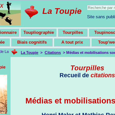
La Toupie
Site sans publi
ionnaire
Toupliographie
Tourpilles
Toupinos
nsée
Biais cognitifs
A tout prix
Toup'w
La Toupie
>
Citations
> Médias et mobilisations soc
Tourpilles
pie
Recueil de
citations
Médias et mobilisations