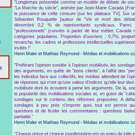
"Longtemps présentée comme un modèle de débats de sociét
"La Marche du siècle", animée par Jean-Marie Cavada (Franc
la puissance de cette censure [sur les plateaux TV]. Sur un
Sébastien Rouquette [auteur de "Vie et mort des débats
dénombré 0,2 % de représentants syndicaux. Parmi l
"professionnels" (conviés à parler de leur métier, Cavad
catégories populaires. Proportion d'ouvriers : 0,7%; propo
e
revanche, les cadres et professions intellectuelles supérie
invités !"
Henri Maler et Mathias Reymond - Médias et mobilisations so
"Préférant l'opinion sondée à l'opinion mobilisée, les sondages
e
des arguments, en quête de "bons clients", à l'affût des "p
les individus face aux collectifs, les médias attendent de l'o
de réponses qui n'ont qu'une valeur d'indices qu'elle leur dise
mobilisée dont ils écoutent à peine les arguments. De là, u
la popularité des mobilisations sociales et, en guise de "cah
sondages sur le contenu des réformes proposées. A défaut
sondages à peu près n'importe quoi, tout est permis quan
questions et de ficeler les commentaires : questions biais
partialité."
Henri Maler et Mathias Reymond - Médias et mobilisations so
"Chaque grève et chaque manifestation est un enjeu de lutte e