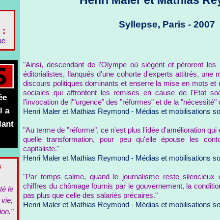
Henri Maler et Mathias R
Syllepse, Paris - 2007
 :
ue
"Ainsi, descendant de l'Olympe où siègent et pérorent les 
éditorialistes, flanqués d'une cohorte d'experts attitrés, une
discours politiques dominants et enserre la mise en mots et
sociales qui affrontent les remises en cause de l'Etat soc
ée
l'invocation de l'"urgence" des "réformes" et de la "nécessité" 
l a
Henri Maler et Mathias Reymond - Médias et mobilisations so
lant
"Au terme de "réforme", ce n'est plus l'idée d'amélioration qui
quelle transformation, pour peu qu'elle épouse les cont
capitaliste."
Henri Maler et Mathias Reymond - Médias et mobilisations so
s
"Par temps calme, quand le journalisme reste silencieux 
chiffres du chômage fournis par le gouvernement, la conditi
té le
pas plus que celle des salariés précaires."
 vie,
Henri Maler et Mathias Reymond - Médias et mobilisations so
ion."