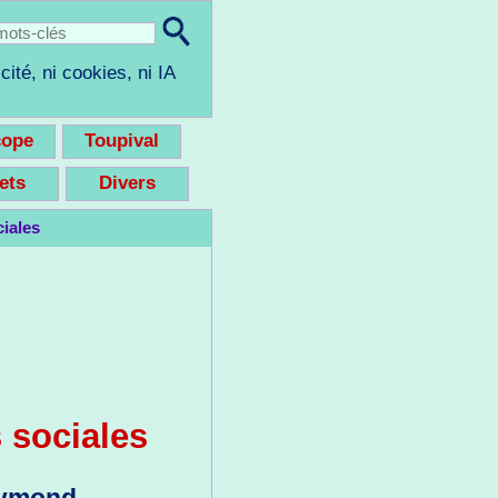
cité, ni cookies, ni IA
cope
Toupival
eets
Divers
iales
 sociales