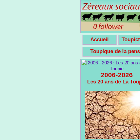
Accueil
Toupict
Toupique de la pe
2006-2026
Les 20 ans de La Tou