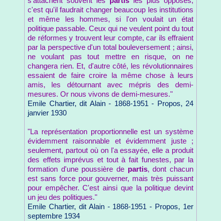
s'attachent souvent les
partis
les plus opposés,
c'est qu'il faudrait changer beaucoup les institutions
et même les hommes, si l'on voulait un état
politique passable. Ceux qui ne veulent point du tout
de réformes y trouvent leur compte, car ils effraient
par la perspective d'un total bouleversement ; ainsi,
ne voulant pas tout mettre en risque, on ne
changera rien. Et, d'autre côté, les révolutionnaires
essaient de faire croire la même chose à leurs
amis, les détournant avec mépris des demi-
mesures. Or nous vivons de demi-mesures."
Emile Chartier, dit Alain - 1868-1951 - Propos, 24
janvier 1930
"La représentation proportionnelle est un système
évidemment raisonnable et évidemment juste ;
seulement, partout où on l'a essayée, elle a produit
des effets imprévus et tout à fait funestes, par la
formation d'une poussière de
partis
, dont chacun
est sans force pour gouverner, mais très puissant
pour empêcher. C'est ainsi que la politique devint
un jeu des politiques."
Emile Chartier, dit Alain - 1868-1951 - Propos, 1er
septembre 1934