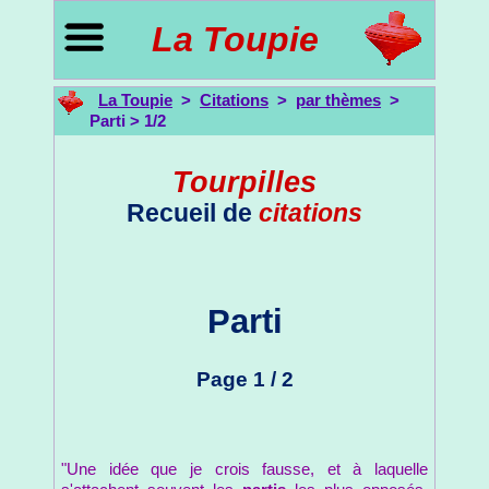
La Toupie
La Toupie
>
Citations
>
par thèmes
>
Parti > 1/2
Tourpilles
Recueil de
citations
Parti
Page 1 / 2
"Une idée que je crois fausse, et à laquelle