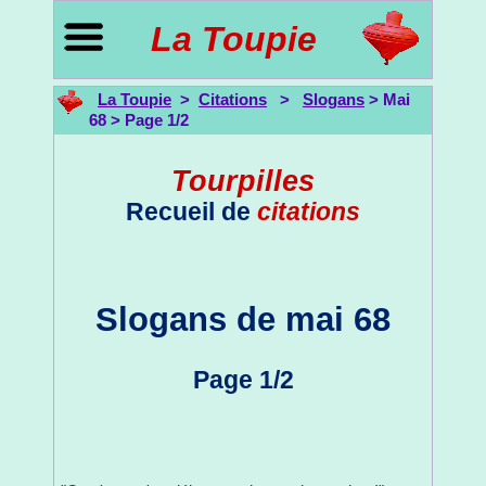
La Toupie
La Toupie
>
Citations
>
Slogans
> Mai
68 > Page 1/2
Tourpilles
Recueil de
citations
Slogans de mai 68
Page 1/2