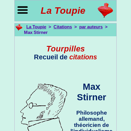
La Toupie
La Toupie
>
Citations
>
par auteurs
>
Max Stirner
Tourpilles
Recueil de
citations
Max
Stirner
Philosophe
allemand,
théoricien de