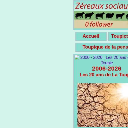
Accueil
Toupict
Toupique de la pe
2006-2026
Les 20 ans de La Tou