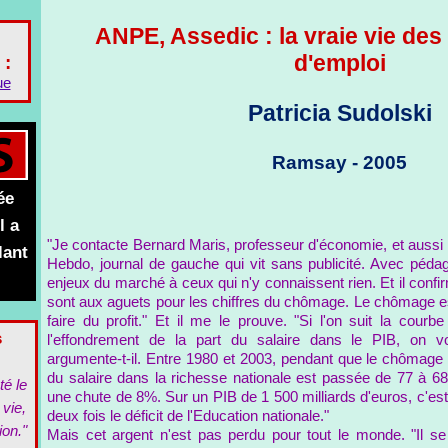
ANPE, Assedic : la vraie vie de
d'emploi
 :
ue
Patricia Sudolski
Ramsay - 2005
ée
l a
"Je contacte Bernard Maris, professeur d'économie, et aussi 
lant
Hebdo, journal de gauche qui vit sans publicité. Avec pédagog
enjeux du marché à ceux qui n'y connaissent rien. Et il confirm
sont aux aguets pour les chiffres du chômage. Le chômage
faire du profit." Et il me le prouve. "Si l'on suit la co
s
l'effondrement de la part du salaire dans le PIB, on voi
argumente-t-il. Entre 1980 et 2003, pendant que le chômage de
du salaire dans la richesse nationale est passée de 77 à 68%.
té le
une chute de 8%. Sur un PIB de 1 500 milliards d'euros, c'est
 vie,
deux fois le déficit de l'Education nationale."
ion."
Mais cet argent n'est pas perdu pour tout le monde. "Il s