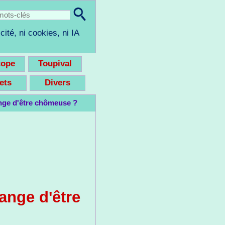
cité, ni cookies, ni IA
cope
Toupival
eets
Divers
nge d'être chômeuse ?
ange d'être