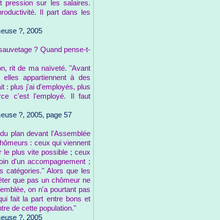
 pression sur les salaires.
oductivité. Il part dans les
meuse ?, 2005
le sauvetage ? Quand pense-t-
n, rit de ma naïveté. "Avant
 elles appartiennent à des
t : plus j'ai d'employés, plus
ce c'est l'employé. Il faut
meuse ?, 2005, page 57
 du plan devant l'Assemblée
 chômeurs : ceux qui viennent
r le plus vite possible ; ceux
esoin d'un accompagnement ;
s catégories." Alors que les
éter que pas un chômeur ne
semblée, on n'a pourtant pas
qui fait la part entre bons et
tre de cette population."
meuse ?, 2005