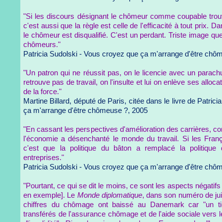
"Si les discours désignant le chômeur comme coupable trouv
c'est aussi que la règle est celle de l'efficacité à tout prix. Da
le chômeur est disqualifié. C'est un perdant. Triste image que 
chômeurs."
Patricia Sudolski - Vous croyez que ça m'arrange d'être chô
"Un patron qui ne réussit pas, on le licencie avec un parac
retrouve pas de travail, on l'insulte et lui on enlève ses alloca
de la force."
Martine Billard, député de Paris, citée dans le livre de Patric
ça m'arrange d'être chômeuse ?, 2005
"En cassant les perspectives d'amélioration des carrières, co
l'économie a désenchanté le monde du travail. Si les Franç
c'est que la politique du bâton a remplacé la politique
entreprises."
Patricia Sudolski - Vous croyez que ça m'arrange d'être chô
"Pourtant, ce qui se dit le moins, ce sont les aspects négati
en exemple]. Le
Monde diplomatique
, dans son numéro de ju
chiffres du chômage ont baissé au Danemark car "un t
transférés de l'assurance chômage et de l'aide sociale vers l