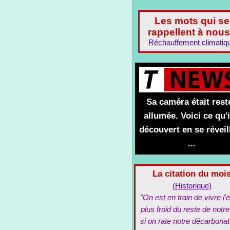
Les mots qui se
rappellent à nous
Réchauffement climatiq
Sa caméra était rest
allumée. Voici ce qu'i
découvert en se réveil
...
La citation du moi
(Historique)
"On est en train de vivre l'é
plus froid du reste de notre
si on rate notre décarbonat