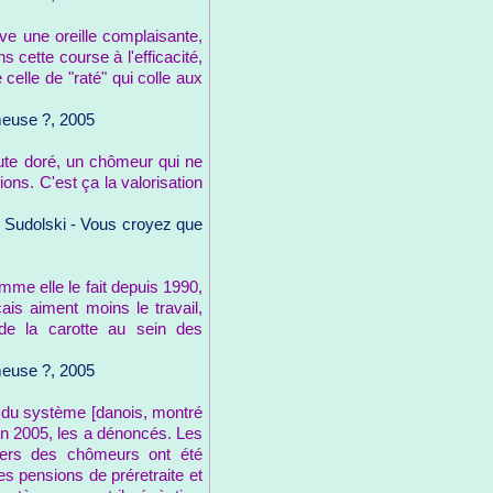
e une oreille complaisante,
ns cette course à l'efficacité,
celle de "raté" qui colle aux
meuse ?, 2005
hute doré, un chômeur qui ne
tions. C'est ça la valorisation
ia Sudolski - Vous croyez que
mme elle le fait depuis 1990,
ais aiment moins le travail,
 de la carotte au sein des
meuse ?, 2005
fs du système [danois, montré
in 2005, les a dénoncés. Les
iers des chômeurs ont été
es pensions de préretraite et