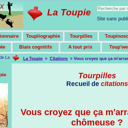
La Toupie
Site sans publi
ionnaire
Toupliographie
Tourpilles
Toupinos
nsée
Biais cognitifs
A tout prix
Toup'w
La Toupie
>
Citations
> Vous croyez que ça m'arra
Tourpilles
pie
Recueil de
citations
Vous croyez que ça m'arr
chômeuse ?