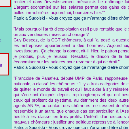
rentier et dans l'investissement mécanisé. Le chômage fait
L'argent économisé sur les salaires permet des gains de pr
bulles immobilières aujourd'hui, boursières hier.""
Patricia Sudolski - Vous croyez que ça m'arrange d'être chô
"Mais pourquoi l'arrêt d'exploitation est-il plus rentable que 
on aux vendeuses mises au chômage ?
e
Guy Deseez, de la CGT chômeurs, à qui j'ai posé la questio
les entreprises appartenaient à des hommes. Aujourd'hui,
investisseurs. Ça change la donne, dit-il. Hier, le patron pensai
je produis, plus je réussis. Résultat, le dindon de la far
économiser sur les salaires pour reverser à qui de droit."
e
Patricia Sudolski - Vous croyez que ça m'arrange d'être chô
"Françoise de Panafieu, député UMP de Paris, rapporteuse
nationale, a classé les chômeurs : "Il y a trois catégories de
de quitter le monde du travail et qu'il faut aider à s'y réinsére
qui s'en sont éloignés depuis trop longtemps et qui ont b
ceux qui profitent du système, au détriment des deux autre
agents ANPE, au contact des chômeurs, ne cessent de rép
ressemble à un autre, que chaque cas est particulier, à l'As
hésité à les classer en trois profils. L'intérêt d'un discours 
mauvais chômeurs : justifier une politique répressive à l'encon
Patricia Sudolski - Vous croyez que ça m'arrange d'être chô