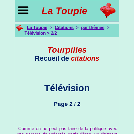
La Toupie
La Toupie
>
Citations
>
par thèmes
>
Télévision
> 2/2
Tourpilles
Recueil de
citations
Télévision
Page 2 / 2
"Comme on ne peut pas faire de la politique avec