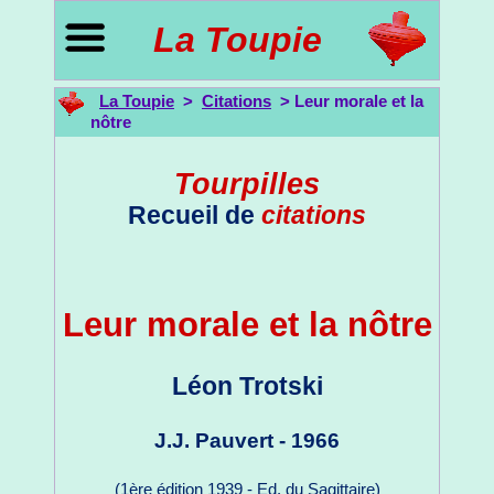
La Toupie
La Toupie
>
Citations
> Leur morale et la
nôtre
Tourpilles
Recueil de
citations
Leur morale et la nôtre
Léon Trotski
J.J. Pauvert - 1966
(1ère édition 1939 - Ed. du Sagittaire)