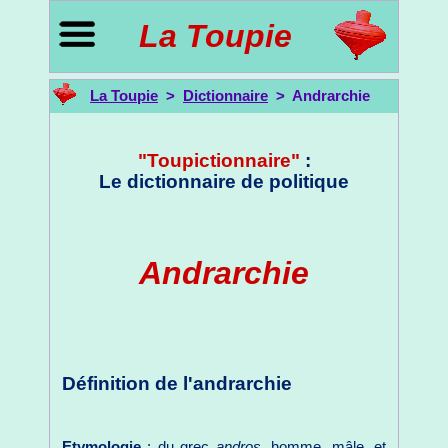
La Toupie
La Toupie
>
Dictionnaire
> Andrarchie
"Toupictionnaire"
:
Le dictionnaire de politique
Andrarchie
Définition de l'andrarchie
Etymologie
: du grec
andros
, homme, mâle, et