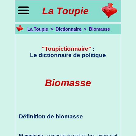
La Toupie
La Toupie
>
Dictionnaire
> Biomasse
"Toupictionnaire"
:
Le dictionnaire de politique
Biomasse
Définition de biomasse
Etymologie
: composé du préfixe
bio-
, exprimant