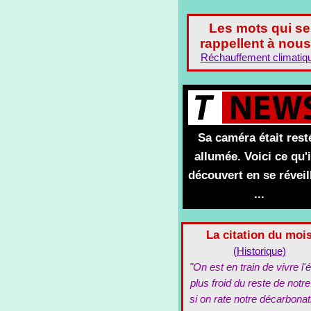
Les mots qui se
rappellent à nous
Réchauffement climatiq
Sa caméra était rest
allumée. Voici ce qu'i
découvert en se réveil
...
La citation du moi
(Historique)
"On est en train de vivre l'é
plus froid du reste de notre
si on rate notre décarbonat