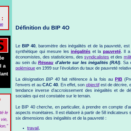
 :
ue
Définition du BIP 4O
Le
BIP 40
, baromètre des inégalités et de la pauvreté, es
synthétique qui mesure les
inégalités
et la
pauvreté
. Il 
économistes, des statisticiens, des
syndicalistes
et des
mili
ée
au sein du
Réseau
d'alerte sur les inégalités (RAI)
. Sa 
l a
polémique
en 1999 sur l'évolution du taux de pauvreté relative
lant
La désignation
BIP 40
fait référence à la fois au
PIB
(Pro
l'envers et au
CAC 40
. En effet, son
objectif
est de décrire, 
tendance inverse d'accroissement des inégalités et de d
sociales qui est constatée sur le terrain.
s
Le BIP 40 cherche, en particulier, à prendre en compte d'
té le
aspects monétaires. Il est élaboré à partir de 58 indicateurs 
six dimensions des inégalités et de la pauvreté :
 vie,
ion."
travail
,