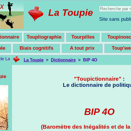
La Toupie
Site sans publi
ionnaire
Toupliographie
Tourpilles
Toupinos
nsée
Biais cognitifs
A tout prix
Toup'w
La Toupie
>
Dictionnaire
> BIP 4O
pie
"Toupictionnaire"
:
Le dictionnaire de politiq
BIP 4O
(Baromètre des Inégalités et de l