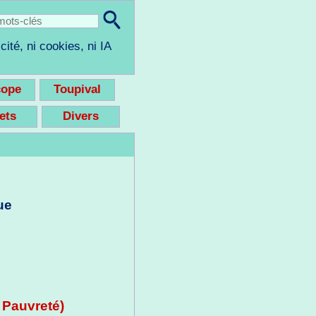
cité, ni cookies, ni IA
cope
Toupival
eets
Divers
ue
a Pauvreté)