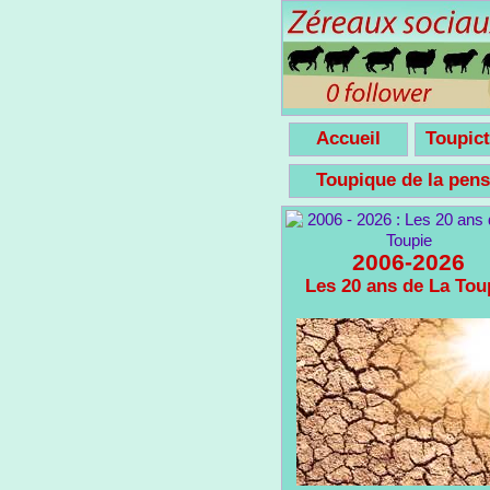
Accueil
Toupict
Toupique de la pe
2006-2026
Les 20 ans de La Tou