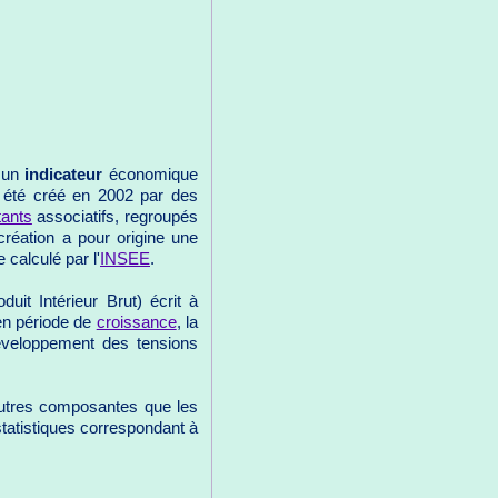
t un
indicateur
économique
a été créé en 2002 par des
tants
associatifs, regroupés
création a pour origine une
 calculé par l'
INSEE
.
duit Intérieur Brut) écrit à
en période de
croissance
, la
éveloppement des tensions
autres composantes que les
statistiques correspondant à