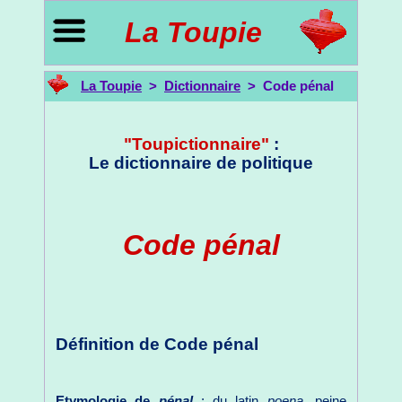
La Toupie
La Toupie
>
Dictionnaire
> Code pénal
"Toupictionnaire"
:
Le dictionnaire de politique
Code pénal
Définition de Code pénal
Etymologie de
pénal
: du latin
poena
, peine