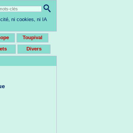
cité, ni cookies, ni IA
cope
Toupival
eets
Divers
ue