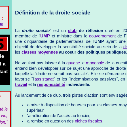
Définition de la droite sociale
 :
ue
La
droite sociale
" est un
club
de réflexion
créé en 20
membre de l'
UMP
et ministre dans le
gouvernement
de Fr
une cinquantaine de parlementaires de l'
UMP
ayant une 
objectif de développer la sensibilité sociale au sein de la
dr
les
classes moyennes
au coeur des politiques publiques
.
ée
Ne voulant pas laisser à la
gauche
le
monopole
de la questi
l a
entend bien développer sur ce sujet une approche de droite 
lant
laquelle la "droite ne serait pas sociale". Elle se démarque d
favorise "l'
assistanat
" et les "indemnisations passives", en
travail
et la
responsabilité
individuelle
.
s
Au lancement de ce club, trois pistes d'action sont envisagée
la mise à disposition de bourses pour les classes moy
té le
supérieur,
l'amélioration de l'accès au foncier,
 vie,
la remise en question des
niches fiscales
.
ion."