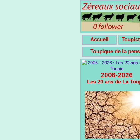
Accueil
Toupict
Toupique de la pe
2006-2026
Les 20 ans de La Tou