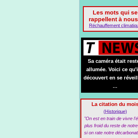
Les mots qui se
rappellent à nous
Réchauffement climatiq
Sa caméra était rest
allumée. Voici ce qu'i
découvert en se réveil
...
La citation du moi
(Historique)
"On est en train de vivre l'é
plus froid du reste de notre
si on rate notre décarbonat