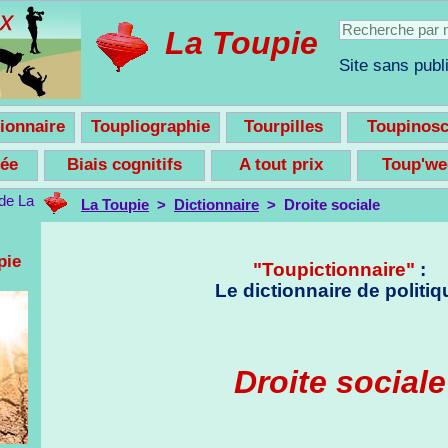
La Toupie
Site sans publi
ionnaire
Toupliographie
Tourpilles
Toupinos
nsée
Biais cognitifs
A tout prix
Toup'w
La Toupie
>
Dictionnaire
> Droite sociale
pie
"Toupictionnaire"
:
Le dictionnaire de politiq
Droite sociale