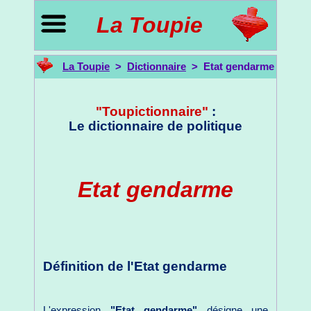
La Toupie
La Toupie
>
Dictionnaire
> Etat gendarme
"Toupictionnaire"
:
Le dictionnaire de politique
Etat gendarme
Définition de l'Etat gendarme
L'expression
"Etat gendarme"
désigne une