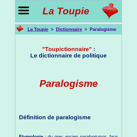
La Toupie
La Toupie
>
Dictionnaire
> Paralogisme
"Toupictionnaire"
:
Le dictionnaire de politique
Paralogisme
Définition de paralogisme
Etymologie
: du grec ancien
paralogismos
, faux