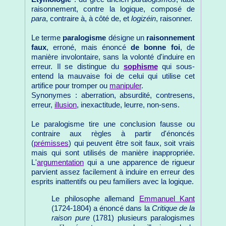
raisonnement, contre la logique, composé de
para
, contraire à, à côté de, et
logizéin
, raisonner.
Le terme
paralogisme
désigne un
raisonnement
faux
, erroné, mais énoncé
de bonne foi
, de
manière involontaire, sans la volonté d'induire en
erreur. Il se distingue du
sophisme
qui sous-
entend la mauvaise foi de celui qui utilise cet
artifice pour tromper ou
manipuler
.
Synonymes : aberration, absurdité, contresens,
erreur,
illusion
, inexactitude, leurre, non-sens.
Le paralogisme tire une conclusion fausse ou
contraire aux règles à partir d'énoncés
(
prémisses
) qui peuvent être soit faux, soit vrais
mais qui sont utilisés de manière inappropriée.
L'
argumentation
qui a une apparence de rigueur
parvient assez facilement à induire en erreur des
esprits inattentifs ou peu familiers avec la logique.
Le philosophe allemand
Emmanuel Kant
(1724-1804) a énoncé dans la
Critique de la
raison pure
(1781) plusieurs paralogismes