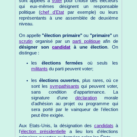
sont appelés à
voter
pour choisir des électeurs
qui eux-mêmes désignent un responsable
politique (
chef d'Etat
par exemple) ou leurs
représentants à une assemblée de deuxième
niveau.
On appelle
"élection primaire"
ou
"primaire"
un
scrutin
organisé par un
parti politique
afin de
désigner son
candidat
à une élection
. On
distingue :
les
élections fermées
où seuls les
militants
du parti peuvent voter;
les
élections ouvertes
, plus rares, où ce
sont les
sympathisants
qui peuvent voter,
sans condition d'appartenance. La
signature d'une
déclaration
morale
d'adhésion au projet ou programme qui
sera porté par le vainqueur de l'élection
peut être exigée.
Aux Etats-Unis, la désignation des
candidats
à
l'
élection présidentielle
a lieu lors d'élections