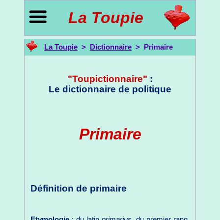
La Toupie
La Toupie
>
Dictionnaire
> Primaire
"Toupictionnaire"
:
Le dictionnaire de politique
Primaire
Définition de primaire
Etymologie
: du latin
primarius
, du premier rang,