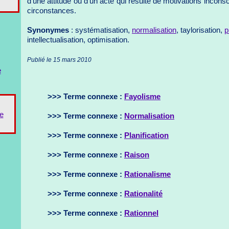
d'une attitude ou d'un acte qui résulte de motivations incon
circonstances.
Synonymes
: systématisation,
normalisation
, taylorisation,
p
intellectualisation, optimisation.
Publié le 15 mars 2010
e
>>> Terme connexe :
Fayolisme
e
>>> Terme connexe :
Normalisation
>>> Terme connexe :
Planification
>>> Terme connexe :
Raison
>>> Terme connexe :
Rationalisme
>>> Terme connexe :
Rationalité
>>> Terme connexe :
Rationnel