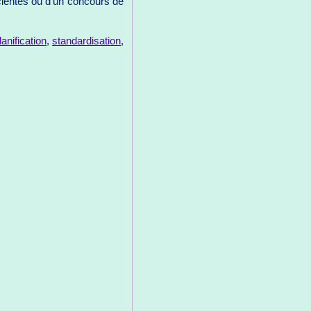
scientes ou d'un concours de
lanification
,
standardisation
,