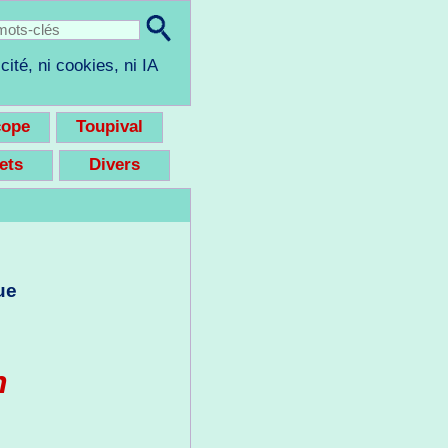
cité, ni cookies, ni IA
cope
Toupival
eets
Divers
ue
n