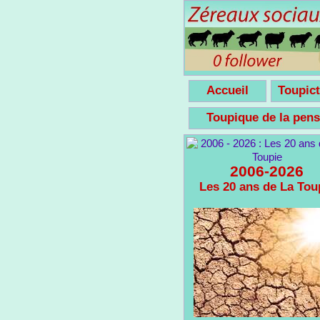
Accueil
Toupict
Toupique de la pe
2006-2026
Les 20 ans de La Tou