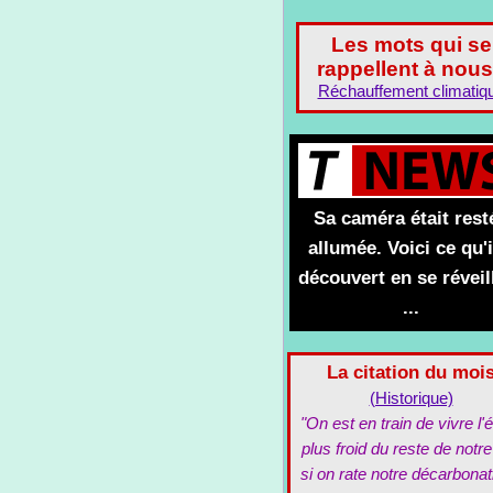
Les mots qui se
rappellent à nous
Réchauffement climatiq
Sa caméra était rest
allumée. Voici ce qu'i
découvert en se réveil
...
La citation du moi
(Historique)
"On est en train de vivre l'é
plus froid du reste de notre
si on rate notre décarbonat