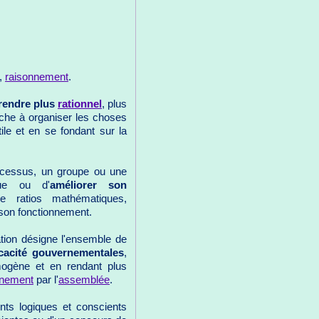
,
raisonnement
.
rendre plus
rationnel
, plus
erche à organiser les choses
ile et en se fondant sur la
cessus, un groupe ou une
ue ou d'
améliorer son
de ratios mathématiques,
 son fonctionnement.
sation désigne l'ensemble de
fficacité gouvernementales
,
ogène et en rendant plus
nement
par l'
assemblée
.
ents logiques et conscients