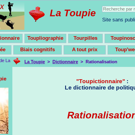
La Toupie
Site sans publi
ionnaire
Toupliographie
Tourpilles
Toupinos
nsée
Biais cognitifs
A tout prix
Toup'w
La Toupie
>
Dictionnaire
> Rationalisation
pie
"Toupictionnaire"
:
Le dictionnaire de politiq
Rationalisatio