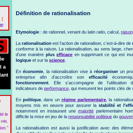
Définition de rationalisation
 :
ue
Etymologie
: de rationnel, venant du latin
ratio
, calcul,
raison
La
rationalisation
est l'action de rationaliser, c'est-à-dire de
conforme à la raison. La rationalisation, au sens large, ch
d'une manière
plus
efficace
en supprimant ce qui est inut
ée
logique
et sur la
science
.
l a
En
économie
, la rationalisation vise à
réorganiser
un pro
lant
entreprise afin d'accroître son
efficacité
économiq
fonctionnement
. Elle s'accompagne de l'utilisation 
indicateurs de
performance
, qui mesurent les points clés de
s
En
politique
, dans un
régime parlementaire
, la rationali
moyens mis en oeuvre pour assurer la
stabilité et l'e
notamment en instaurant une
majorité
parlementaire hom
té le
difficile la mise en jeu de la
responsabilité politique
du
gouver
 vie,
ion."
La rationalisation est aussi la justification avec des élém