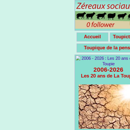
Accueil
Toupict
Toupique de la pe
2006-2026
Les 20 ans de La Tou