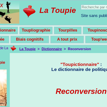
La Toupie
Site sans publi
ionnaire
Toupliographie
Tourpilles
Toupinos
nsée
Biais cognitifs
A tout prix
Toup'w
La Toupie
>
Dictionnaire
> Reconversion
pie
"Toupictionnaire"
:
Le dictionnaire de politiq
Reconversion