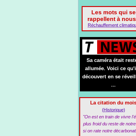
Les mots qui se
rappellent à nous
Réchauffement climatiq
Sa caméra était rest
allumée. Voici ce qu'i
découvert en se réveil
...
La citation du moi
(Historique)
"On est en train de vivre l'é
plus froid du reste de notre
si on rate notre décarbonat