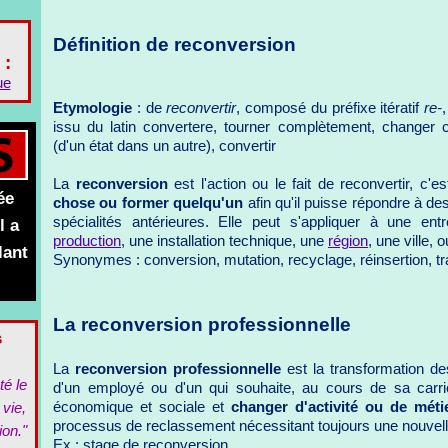
Définition de reconversion
 :
ue
Etymologie
: de
reconvertir
, composé du préfixe itératif
re-
issu du latin convertere, tourner complètement, changer 
(d'un état dans un autre), convertir
La
reconversion
est l'action ou le fait de reconvertir, c'es
ée
chose ou former quelqu'un
afin qu'il puisse répondre à d
spécialités antérieures. Elle peut s'appliquer à une entr
l a
production
, une installation technique, une
région
, une ville,
lant
Synonymes : conversion, mutation, recyclage, réinsertion, t
La reconversion professionnelle
s
La
reconversion professionnelle
est la transformation des
té le
d'un employé ou d'un
qui souhaite, au cours de sa carriè
économique et sociale et
changer d'activité ou de méti
 vie,
processus de reclassement nécessitant toujours une nouvell
ion."
Ex : stage de reconversion.