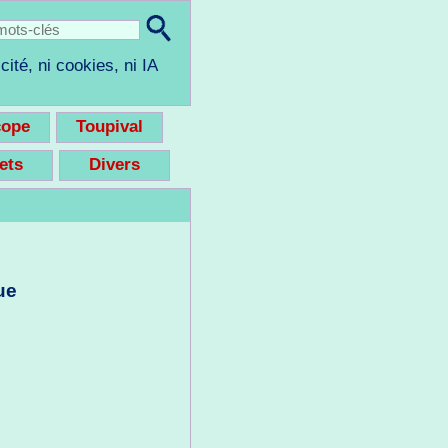
cité, ni cookies, ni IA
cope
Toupival
eets
Divers
ue