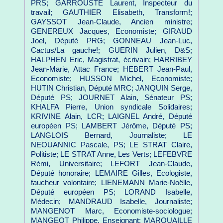
PRS; GARROUSTE Laurent, Inspecteur du
travail; GAUTHIER Elisabeth, Transform!;
GAYSSOT Jean-Claude, Ancien ministre;
GENEREUX Jacques, Economiste; GIRAUD
Joel, Député PRG; GONNEAU Jean-Luc,
Cactus/La gauche!; GUERIN Julien, D&S;
HALPHEN Eric, Magistrat, écrivain; HARRIBEY
Jean-Marie, Attac France; HEBERT Jean-Paul,
Economiste; HUSSON Michel, Economiste;
HUTIN Christian, Député MRC; JANQUIN Serge,
Député PS; JOURNET Alain, Sénateur PS;
KHALFA Pierre, Union syndicale Solidaires;
KRIVINE Alain, LCR; LAIGNEL André, Député
européen PS; LAMBERT Jérôme, Député PS;
LANGLOIS Bernard, Journaliste; LE
NEOUANNIC Pascale, PS; LE STRAT Claire,
Politiste; LE STRAT Anne, Les Verts; LEFEBVRE
Rémi, Universitaire; LEFORT Jean-Claude,
Député honoraire; LEMAIRE Gilles, Ecologiste,
faucheur volontaire; LIENEMANN Marie-Noëlle,
Député européen PS; LORAND Isabelle,
Médecin; MANDRAUD Isabelle, Journaliste;
MANGENOT Marc, Economiste-sociologue;
MANGEOT Philippe, Enseignant; MARQUAILLE