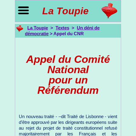
La Toupie
La Toupie
>
Textes
>
Un déni de
démocratie
> Appel du CNR
Appel du Comité
National
pour un
Référendum
Un nouveau traité - –dit Traité de Lisbonne - vient
d’être approuvé par les dirigeants européens suite
au rejet du projet de traité constitutionnel refusé
majoritairement par les Français et les