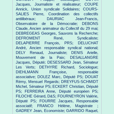
Jacques, Journaliste et réalisateur; COUPE
Annick, Union syndicale Solidaires; COURS-
SALIES Pierre, Coordination des collectifs
antilibéraux; DAURIAC Jean-Francis,
Observatoire de la Démocratie; DEBONS
Claude, Ancien animateur du Collectif du 29 mai;
DEBREGEAS Georges, Sauvons la Recherche;
DEFROMENT René, Syndicaliste;
DELAPIERRE François, PRS; DELUCHAT
André, Ancien responsable syndical national;
DELY Renaud, Journaliste; DENIS Arielle,
Mouvement de la Paix; DESALLANGRE
Jacques, Député; DESESSARD Jean, Sénateur
Les Verts; DETHYRE Richard, Sociologue;
DIEHLMANN Françoise, responsable
associative; DOLEZ Marc, Député PS; DOUAT
Rémy, Mensuel Regards; DREYFUS-SCHMIDT
Michel, Sénateur PS; ECKERT Christian, Député
PS; FERREIRA Anne, Député européen PS;
FILOCHE Gérard, D&S; FOURNEYRON Valérie,
Député PS; FOURRE Jacques, Responsable
associatif; FRANCO Hélène, Magistrate ;
GADREY Jean, Economiste; GARRIDO Raquel,