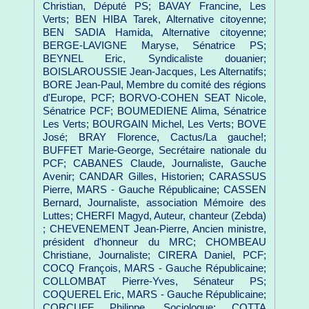
Christian, Député PS; BAVAY Francine, Les
Verts; BEN HIBA Tarek, Alternative citoyenne;
BEN SADIA Hamida, Alternative citoyenne;
BERGE-LAVIGNE Maryse, Sénatrice PS;
BEYNEL Eric, Syndicaliste douanier;
BOISLAROUSSIE Jean-Jacques, Les Alternatifs;
BORE Jean-Paul, Membre du comité des régions
d'Europe, PCF; BORVO-COHEN SEAT Nicole,
Sénatrice PCF; BOUMEDIENE Alima, Sénatrice
Les Verts; BOURGAIN Michel, Les Verts; BOVE
José; BRAY Florence, Cactus/La gauche!;
BUFFET Marie-George, Secrétaire nationale du
PCF; CABANES Claude, Journaliste, Gauche
Avenir; CANDAR Gilles, Historien; CARASSUS
Pierre, MARS - Gauche Républicaine; CASSEN
Bernard, Journaliste, association Mémoire des
Luttes; CHERFI Magyd, Auteur, chanteur (Zebda)
; CHEVENEMENT Jean-Pierre, Ancien ministre,
président d'honneur du MRC; CHOMBEAU
Christiane, Journaliste; CIRERA Daniel, PCF;
COCQ François, MARS - Gauche Républicaine;
COLLOMBAT Pierre-Yves, Sénateur PS;
COQUEREL Eric, MARS - Gauche Républicaine;
CORCUFF Philippe, Sociologue; COTTA