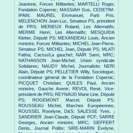
Jeaninne, Forces Militantes; MARTELLI Roger,
Fondation Copernic; MASSIAH Gus, CEDETIM-
IPAM; MAUREL Emmanuel, Parti Pris;
MELENCHON Jean-Luc, Sénateur PS, président
de PRS; MERIEUX Roland, Les Alternatifs;
MERME Henri, Les Alternatifs; MESQUIDA
Kleber, Député PS; MEXANDEAU Louis, Ancien
ministre, Forces Militantes; MICHEL Jean-Pierre,
Sénateur PS; MICHEL Jean, Député PS; MLATI
Fatiha, Cactus/La gauche!; NAÏR Sami, MRC;
NATHANSON Jean-Michel, Union syndicale
Solidaires; NAUDY Michel, Journaliste; NERI
Alain, Député PS; PELLETIER Willy, Sociologue,
coordinateur géneral de la Fondation Copernic;
PICQUET Christian; QUILES Paul, Ancien
ministre, Gauche Avenir; REVOL René, Vice-
président de PRS; REYNAUD Marie Line, Député
PS; ROGEMONT Marcel, Député PS;
ROUSSEAU Michel, Marches Européennes;
ROUSSEL Roselyne, D&S; SALESSE Yves, ;
SANDRIER Jean-Claude, Député PCF; SARRE
Georges, Ancien ministre, MRC; SIEFFERT
Denis, Journal Politis; SIRE-MARIN Evelyne,