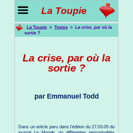
La Toupie
La Toupie
>
Textes
> La crise, par où la
sortie ?
La crise, par où la
sortie ?
par Emmanuel Todd
Dans un article paru dans l'édition du 27.03.09 du
journal
Le Monde
, où différentes personnalités