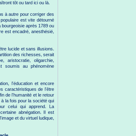
ront tôt ou tard ici ou là.
ps à autre pour corriger des
 populaire est vite détourné
la bourgeoisie après 1789 ou
re est encadré, anesthésié,
re lucide et sans illusions.
tition des richesses, serait
aristocratie, oligarchie,
 est soumis au phénomène
tion, l'éducation et encore
es caractéristiques de l'être
n de l'humanité et le retour
 la fois pour la société qui
our celui qui apprend. La
ertaine abnégation. Il est
l'image et du virtuel ludique,
acle
.