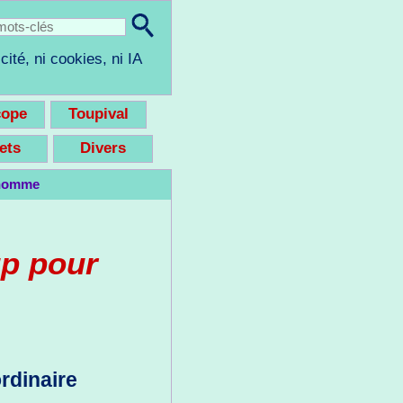
cité, ni cookies, ni IA
cope
Toupival
eets
Divers
'homme
p pour
ordinaire