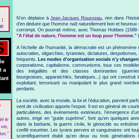
N'en déplaise à
Jean-Jacques Rousseau
, rien dans l'hist
 :
d'en déduire que l'homme naît naturellement bon et heureux et
ue
corrompt. On pourrait même, avec Thomas Hobbes (1588-167
"A l'état de nature, l'homme est un loup pour l'homme."
(
A l'échelle de l'humanité, la démocratie est un phénomène
autocraties, oligarchies, tyrannies, dictatures, despotismes
fréquents.
Les modes d'organisation sociale n'y changent
ée
corporatisme, capitalisme, communisme, tous ces modèles
l a
des inégalités et des classes dominantes (guerriers,
bourgeoisies, apparatchiks, fanatiques...) qui ont construit
lant
exploitant, terrorisant ou manipulant le plus grand nombr
perdants.
La société, avec la morale, la loi et l'éducation, parvient par
s
vent de civilisation apporte l'espoir. Il est en général de co
particulières, des évènements extérieurs, l'émergence d'un
autres, érigé en "guide suprême", font qu'en quelques an
té le
dans la barbarie, la guerre civile, le génocide ou entraîne
 vie,
conflit meurtrier. Les tyrans pervers et sanguinaires ont toujou
ion."
scientifiquement établi qu'en deux ou trois générations