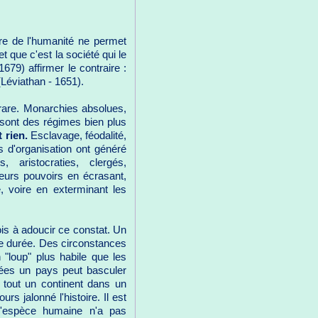
oire de l'humanité ne permet
 que c'est la société qui le
9) affirmer le contraire :
Léviathan - 1651).
 rare. Monarchies absolues,
, sont des régimes bien plus
 rien.
Esclavage, féodalité,
 d'organisation ont généré
 aristocraties, clergés,
 leurs pouvoirs en écrasant,
e, voire en exterminant les
fois à adoucir ce constat. Un
urte durée. Des circonstances
 "loup" plus habile que les
nées un pays peut basculer
r tout un continent dans un
rs jalonné l'histoire. Il est
 l'espèce humaine n'a pas