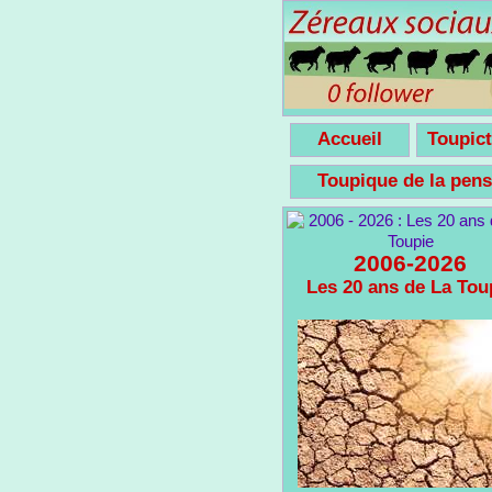
Accueil
Toupict
Toupique de la pe
2006-2026
Les 20 ans de La Tou