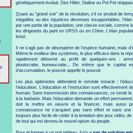
génétiquement évolué. Des Hitler, Staline ou Pol Pot réapparaît
Quant au "grand soir" de la révolution, s'il se produit de tem
inégalités ou des injustices devenues insupportables, l'élan
par une partie de la population, une classe sociale, comme 
les dirigeants du parti en URSS ou en Chine. L'élan populai
brisé.
e
Il ne s'agit pas de désespérer de l'espèce humaine, mais d'êt
Même le meilleur des systèmes, le plus efficace dans la répar
rapidement détourné au profit de quelques-uns : armée, 
ploutocratie, bureaucratie... De même que le capital
du
d'accumulation, le pouvoir appelle le pouvoir.
t
Les plus optimistes défendent le remède miracle : l'éduca
l'éducation. L'éducation et l'instruction sont effectivement d
humain. Sans transmission des connaissances, ce serait la fi
à la barbarie. Mais l'éducation demande un effort permanent, à
doit la mettre en oeuvre et la financer, mais aussi p
connaissance ne s'acquiert pas sans effort et sans une c
toujours plus facile de céder à la tentation des jeux vidéo, de 
de tout qui est devenu le nouvel opium du peuple.
Pour échapper à ce noir tableau, il n'y a
pas de solution mir