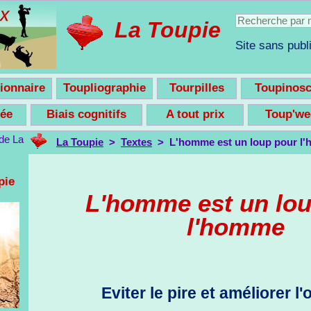
La Toupie
Site sans publi
ionnaire
Toupliographie
Tourpilles
Toupinos
nsée
Biais cognitifs
A tout prix
Toup'w
La Toupie
>
Textes
> L'homme est un loup pour l
pie
L'homme est un lou
l'homme
Eviter le pire et améliorer l'