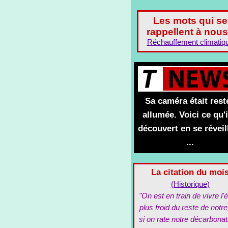
Les mots qui se
rappellent à nous
Réchauffement climatiq
Sa caméra était rest
allumée. Voici ce qu'i
découvert en se réveil
...
La citation du moi
(Historique)
"On est en train de vivre l'é
plus froid du reste de notre
si on rate notre décarbonat