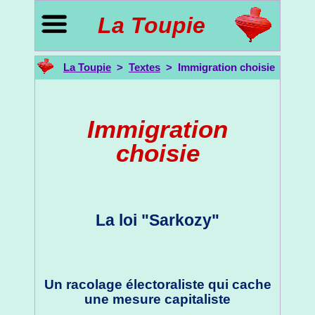
La Toupie
La Toupie
>
Textes
> Immigration choisie
Immigration
choisie
La loi "Sarkozy"
Un racolage électoraliste qui cache
une mesure capitaliste