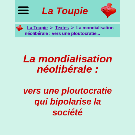
La Toupie
La Toupie
>
Textes
> La mondialisation
néolibérale : vers une ploutocratie...
La mondialisation
néolibérale :
vers une ploutocratie
qui bipolarise la
société