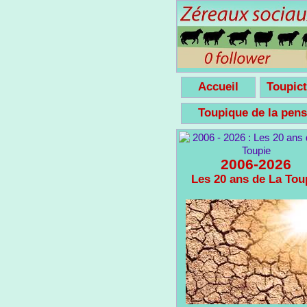
Accueil
Toupict
Toupique de la pe
2006-2026
Les 20 ans de La Tou