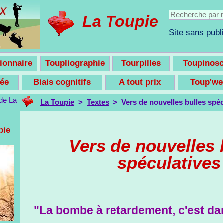
La Toupie
Site sans publi
ionnaire
Toupliographie
Tourpilles
Toupinos
nsée
Biais cognitifs
A tout prix
Toup'w
La Toupie
>
Textes
> Vers de nouvelles bulles spéc
pie
Vers de nouvelles 
spéculatives
"La bombe à retardement, c'est dan