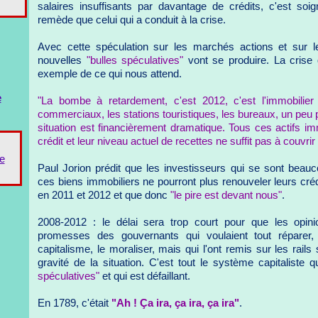
salaires insuffisants par davantage de crédits, c'est s
remède que celui qui a conduit à la crise.
Avec cette spéculation sur les marchés actions et sur l
nouvelles
"bulles spéculatives"
vont se produire. La crise
exemple de ce qui nous attend.
e
"La bombe à retardement, c'est 2012, c'est l'immobilier
commerciaux, les stations touristiques, les bureaux, un peu
situation est financièrement dramatique. Tous ces actifs im
crédit et leur niveau actuel de recettes ne suffit pas à couvri
e
Paul Jorion prédit que les investisseurs qui se sont beau
ces biens immobiliers ne pourront plus renouveler leurs cré
en 2011 et 2012 et que donc
"le pire est devant nous"
.
2008-2012 : le délai sera trop court pour que les opini
promesses des gouvernants qui voulaient tout réparer, 
capitalisme, le moraliser, mais qui l'ont remis sur les rai
gravité de la situation. C'est tout le système capitaliste 
spéculatives"
et qui est défaillant.
En 1789, c'était
"Ah ! Ça ira, ça ira, ça ira"
.