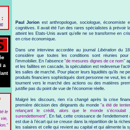
 :
Paul Jorion
est anthropologue, sociologue, économiste e
ue
cognitives. Il avait été l'un des rares spécialistes à prévoir
atteint les Etats-Unis avant qu'elle ne se transforme en cri
en crise économique.
Dans une interview accordée au journal
Libération
du 18 
considère que toutes les conditions sont réunies pour
ée
l'immobilier. En l'absence
"de mesures dignes de ce nom"
ap
l a
et les faillites en cascade, la spéculation est redevenue l'act
les salles de marché. Pour placer leurs liquidités qu'ils ne p
lant
produits financiers sophistiqués dont personne ne veut, les 
tournent vers le marché des actions ou des matières prem
justifie pas du point de vue de l'économie réelle.
s
Malgré les discours, rien n'a changé après la crise finan
première décision des dirigeants du monde
"a été de tente
relançant le crédit, alors que le monde s'écroulait
té le
surendettement"
. En fait, cette croissance de l'endettement 
 vie,
est due à l'écart qui se creuse dans la répartition de la riche
ion."
les salaires et celle qui revient au capital et qui alimente l