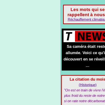
Les mots qui se
rappellent à nous
Réchauffement climatiq
Sa caméra était rest
allumée. Voici ce qu'i
découvert en se réveil
...
La citation du moi
(Historique)
"On est en train de vivre l'é
plus froid du reste de notre
si on rate notre décarbonat