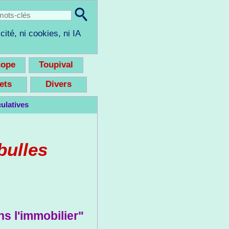
cité, ni cookies, ni IA
cope
Toupival
eets
Divers
ulatives
bulles
s l'immobilier"