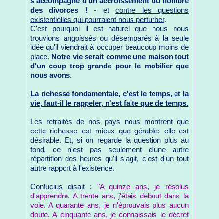
s'accompagne d'un accroissement du nombre
des divorces !
- et
contre les questions
existentielles qui pourraient nous perturber
.
C'est pourquoi il est naturel que nous nous
trouvions angoissés ou désemparés à la seule
idée qu'il viendrait à occuper beaucoup moins de
place.
Notre vie serait comme une maison tout
d'un coup trop grande pour le mobilier que
nous avons
.
La richesse fondamentale, c'est le temps, et la
vie, faut-il le rappeler, n'est faite que de temps.
Les retraités de nos pays nous montrent que
cette richesse est mieux que gérable: elle est
désirable. Et, si on regarde la question plus au
fond, ce n'est pas seulement d'une autre
répartition des heures qu'il s'agit, c'est d'un tout
autre rapport à l'existence.
Confucius disait :
"A quinze ans, je résolus
d'apprendre. A trente ans, j'étais debout dans la
voie. A quarante ans, je n'éprouvais plus aucun
doute. A cinquante ans, je connaissais le décret