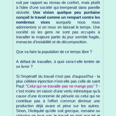
soit par rapport au niveau de confort, mais plutôt
à l'idée d'une société qui tremperait dans pareille
oisiveté.
Une vision quelque peu puritaine
conçoit le travail comme un rempart contre les
nombreux vices
auxquels nous nous
adonnerions si on nous en laissait le temps. Une
société où les gens ne sont pas occupés à
travailler la majeure partie du jour semble fragile,
menacée d'instabilité et de décomposition.
Que va faire la population de ce temps libre ?
A défaut de travailler, à quoi sera-t-elle tentée de
se livrer ?
Si l'impératif du travail n'est pas d'aujourd'hui - la
plus célèbre injonction n'est-elle pas celle de saint
Paul:
"Celui qui ne travaille pas ne mange pas"
? -
c'est moins en raison d'une vertu intrinsèque qu'à
cause d'une économie de pénurie où celui qui ne
contribue pas à l'effort commun diminue une
production déjà avare et pèse sur les autres.
Sinon, l'Antiquité qu'elle soit grecque, romaine ou
chinoise ne loue pas le travail en tant que tel et